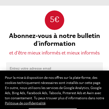
5€
Abonnez-vous à notre bulletin
d'information
et d'être mieux informés et mieux informés
Pour la mise à disposition de nos offres sur la plate-forme, des
S'abonner
cookies techniquement nécessaires sont installés sur cette page.
En outre, nous utilisons les services de Google Analytics, Google
Oui, j'ai lu et j'accepte la
politique de confidentialité
Ads, Bing Ads, Facebook Ads, Taboola, Pinterest Ads et Awin avec
Avec notre newsletter, nous vous informons
ton consentement. Tu peux trouver plus d'informations dans notre
Politique de confidentialité
.
régulièrement sur les tendances créatives actuelles, les