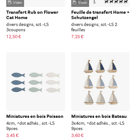
Video
Video
Transfert Rub on Flower
Feuille de transfert Home +
Cat Home
Schutzengel
divers designs, sct.-LS
divers designs, sct.-LS 2
3coupons
feuilles
12,50 €
7,25 €
Miniatures en bois Poisson
Miniatures en bois Bateau
4cm, +dot adhés., sct.-LS
3x4cm, +dot adhés., sct.-LS
9pces
9pces
3,45 €
3,60 €