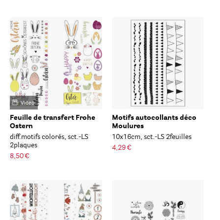
Video
Feuille de transfert Frohe
Motifs autocollants déco
Ostern
Moulures
diff.motifs colorés, sct.-LS
10x16cm, sct.-LS 2feuilles
2plaques
4,29 €
8,50 €