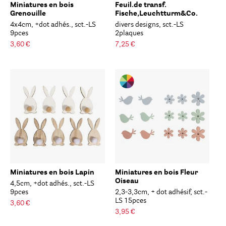
Miniatures en bois
Feuil.de transf.
Grenouille
Fische,Leuchtturm&Co.
4x4cm, +dot adhés., sct.-LS
divers designs, sct.-LS
9pces
2plaques
3,60 €
7,25 €
Miniatures en bois Lapin
Miniatures en bois Fleur
Oiseau
4,5cm, +dot adhés., sct.-LS
9pces
2,3-3,3cm, + dot adhésif, sct.-
LS 15pces
3,60 €
3,95 €