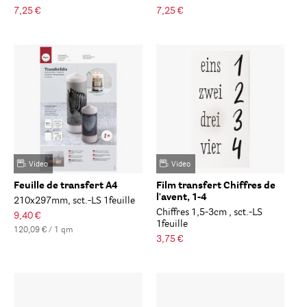
7,25 €
7,25 €
Video
Video
Feuille de transfert A4
Film transfert Chiffres de
l'avent, 1-4
210x297mm, sct.-LS 1feuille
Chiffres 1,5-3cm , sct.-LS
9,40 €
1feuille
120,09 € / 1 qm
3,75 €