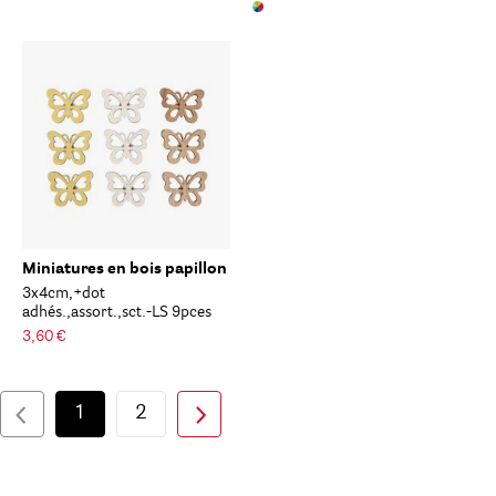
Miniatures en bois papillon
3x4cm,+dot
adhés.,assort.,sct.-LS 9pces
3,60 €
1
2