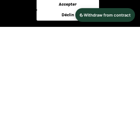
nouveaux produits, les idées créatives et les promotions
Accepter
exclusives.
Déclin
de nombreux avantages, toujours informés
gratuit et sans engagement
Annulation possible à tout moment
Modes de paiement
Modes de livraison