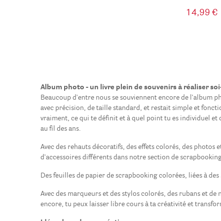
14,99 €
Album photo - un livre plein de souvenirs à réaliser s
Beaucoup d'entre nous se souviennent encore de l'album phot
avec précision, de taille standard, et restait simple et fon
vraiment, ce qui te définit et à quel point tu es individuel e
au fil des ans.
Avec des rehauts décoratifs, des effets colorés, des photos 
d'accessoires différents dans notre section de scrapbookin
Des feuilles de papier de scrapbooking colorées, liées à des s
Avec des marqueurs et des stylos colorés, des rubans et de 
encore, tu peux laisser libre cours à ta créativité et transf