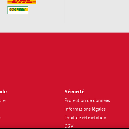
de
Sécurité
pte
Protection de données
Informations légales
n
Droit de rétractation
CGV