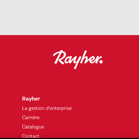
Rayher
La gestion d‘enterprise
Carrière
Catalogue
Contact