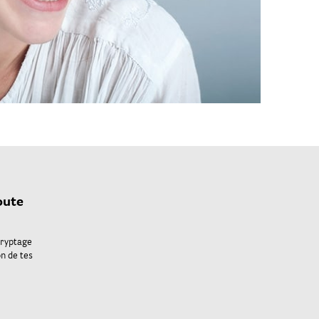
oute
cryptage
on de tes