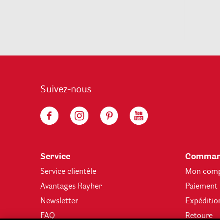
Suivez-nous
Service
Comman
Service clientèle
Mon com
Avantages Rayher
Paiement
Newsletter
Expéditio
FAQ
Retoure