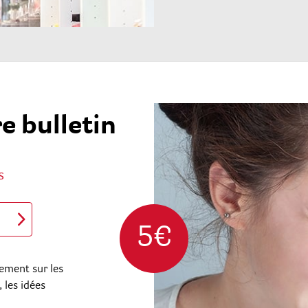
e bulletin
s
5€
ement sur les
 les idées