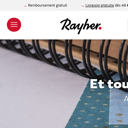
Remboursement gratuit
Livraison gratuite
dès 49 
Et to
A