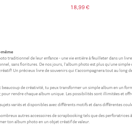
18,99 €
oi-même
o traditionnel de leur enfance - une vie entière à feuilleter dans un liv
ctionnel, sans fioritures. De nos jours, l'album photo est plus qu'une simp
t créatif! Un précieux livre de souvenirs qui t’accompagnera tout au long de
et beaucoup de créativité, tu peux transformer un simple album en un form
g pour rendre chaque album unique. Les possibilités sont illimitées et of
ujets variés et disponibles avec différents motifs et dans différentes coule
nombreux autres accessoires de scrapbooking tels que des perforatrices à
ormer ton album photo en un objet créatif de valeur.