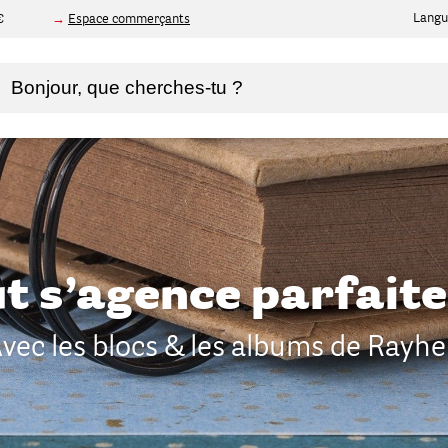
Langu
€
Espace commerçants
ut s’agence parfait
vec les blocs & les albums de Rayhe