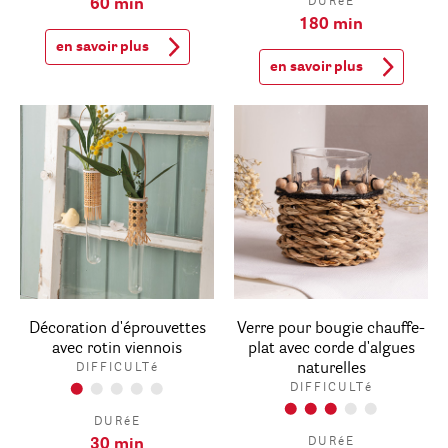
DURéE
60 min
180 min
en savoir plus
en savoir plus
Décoration d'éprouvettes
Verre pour bougie chauffe-
avec rotin viennois
plat avec corde d'algues
naturelles
DIFFICULTé
DIFFICULTé
DURéE
DURéE
30 min