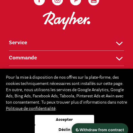
Service
Commande
Sécurité
Pour la mise à disposition de nos offres sur la plate-forme, des
cookies techniquement nécessaires sont installés sur cette page.
Rayher
En outre, nous utilisons les services de Google Analytics, Google
Ads, Bing Ads, Facebook Ads, Taboola, Pinterest Ads et Awin avec
ton consentement. Tu peux trouver plus d'informations dans notre
Politique de confidentialité
.
Tous les prix indiqués sont des prix finaux et incluent déjà (si nécessaire)
la TVA légale en vigueur. En raison des différences de captures d'écran,
Accepter
des variations de couleur sont possibles. Les idées de décoration
éventuellement affichées ne sont que des suggestions et ne sont pas à
Déclin