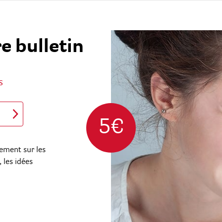
e bulletin
s
5€
ement sur les
 les idées