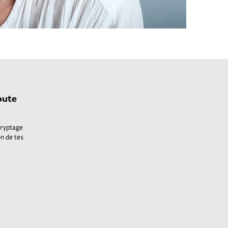
oute
cryptage
on de tes