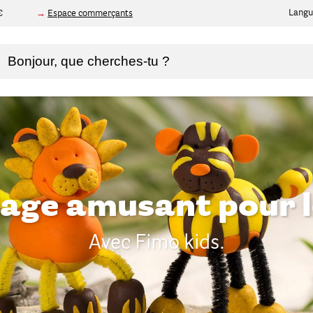
Langu
€
Espace commerçants
age amusant pour le
Avec Fimo kids.