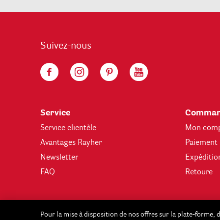
Suivez-nous
Service
Comman
Service clientèle
Mon com
Avantages Rayher
Paiement
Newsletter
Expéditio
FAQ
Retoure
Pour la mise à disposition de nos offres sur la plate-forme,
Tous les prix indiqués