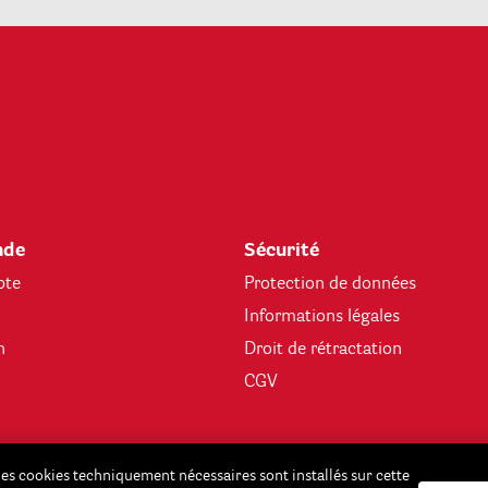
de
Sécurité
pte
Protection de données
Informations légales
n
Droit de rétractation
CGV
 des cookies techniquement nécessaires sont installés sur cette
 sont des prix finaux et incluent déjà (si nécessaire) la TVA légale en vigueur. En