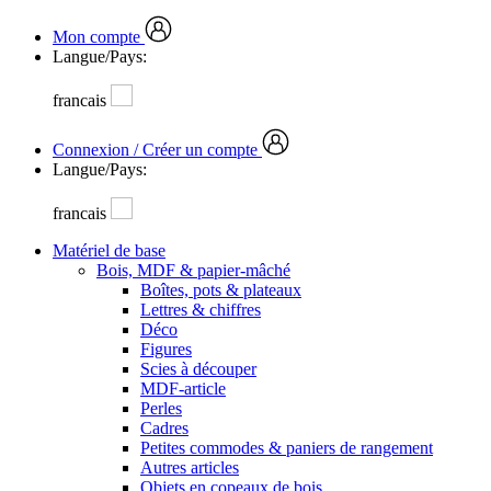
Mon compte
Langue/Pays:
francais
Connexion / Créer un compte
Langue/Pays:
francais
Matériel de base
Bois, MDF & papier-mâché
Boîtes, pots & plateaux
Lettres & chiffres
Déco
Figures
Scies à découper
MDF-article
Perles
Cadres
Petites commodes & paniers de rangement
Autres articles
Objets en copeaux de bois