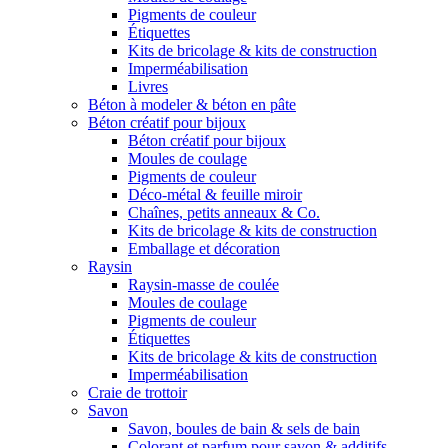
Pigments de couleur
Étiquettes
Kits de bricolage & kits de construction
Imperméabilisation
Livres
Béton à modeler & béton en pâte
Béton créatif pour bijoux
Béton créatif pour bijoux
Moules de coulage
Pigments de couleur
Déco-métal & feuille miroir
Chaînes, petits anneaux & Co.
Kits de bricolage & kits de construction
Emballage et décoration
Raysin
Raysin-masse de coulée
Moules de coulage
Pigments de couleur
Étiquettes
Kits de bricolage & kits de construction
Imperméabilisation
Craie de trottoir
Savon
Savon, boules de bain & sels de bain
Colorant et parfum pour savon & additifs