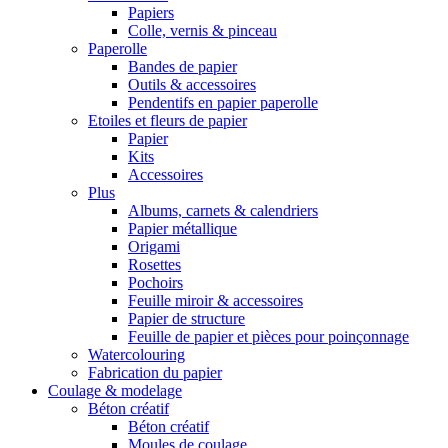
Papiers
Colle, vernis & pinceau
Paperolle
Bandes de papier
Outils & accessoires
Pendentifs en papier paperolle
Etoiles et fleurs de papier
Papier
Kits
Accessoires
Plus
Albums, carnets & calendriers
Papier métallique
Origami
Rosettes
Pochoirs
Feuille miroir & accessoires
Papier de structure
Feuille de papier et pièces pour poinçonnage
Watercolouring
Fabrication du papier
Coulage & modelage
Béton créatif
Béton créatif
Moules de coulage