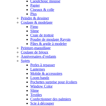
Caoutchouc mousse
Papier
Ciseaux & colle
Plus
Peindre & dessiner
Coulage & modelage
Fimo
Slime
Craie de trottoir
Poudre de moulage Raysin
Pâtes & argile à modeler
Peinture-maquillage
Coulage de bijoux
Anniversaires d‘enfants
Sujets
Perles à repasser
Lanternes
Mobile & accessoires
Loom bandz
Pochettes surprise pour écoliers
Window Color
Slime
Textiles
Confectionner des palmiers
Scie à découper