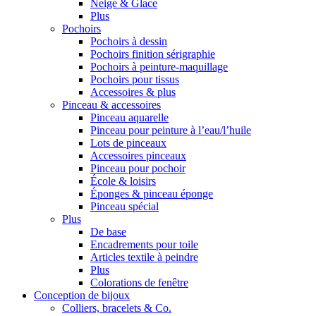
Neige & Glace
Plus
Pochoirs
Pochoirs à dessin
Pochoirs finition sérigraphie
Pochoirs à peinture-maquillage
Pochoirs pour tissus
Accessoires & plus
Pinceau & accessoires
Pinceau aquarelle
Pinceau pour peinture à l’eau/l’huile
Lots de pinceaux
Accessoires pinceaux
Pinceau pour pochoir
École & loisirs
Éponges & pinceau éponge
Pinceau spécial
Plus
De base
Encadrements pour toile
Articles textile à peindre
Plus
Colorations de fenêtre
Conception de bijoux
Colliers, bracelets & Co.