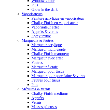
Window Color
Plus
Glow in the dark
Vaporisateurs
Peinture acrylique en vaporisateur
Chalky Finish en vaporisateur
Vaporisateur effet
Apprêts & vernis
Spray textile
Marqueurs & feutres
Marqueur acrylique
Marqueur multi-usage
Chalky Finish marqueur
Marqueur avec effet
Feutres
Marqueur à craie
Marqueur pour tissus
Marqueur pour porcelaine & vitres
Feutres pour tissus
Plus
Médiums & vernis
Chalky Finish médiums
Apprêts
Vernis
Masses pâteuses