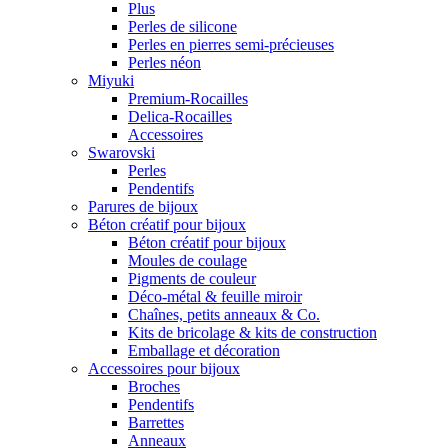
Plus
Perles de silicone
Perles en pierres semi-précieuses
Perles néon
Miyuki
Premium-Rocailles
Delica-Rocailles
Accessoires
Swarovski
Perles
Pendentifs
Parures de bijoux
Béton créatif pour bijoux
Béton créatif pour bijoux
Moules de coulage
Pigments de couleur
Déco-métal & feuille miroir
Chaînes, petits anneaux & Co.
Kits de bricolage & kits de construction
Emballage et décoration
Accessoires pour bijoux
Broches
Pendentifs
Barrettes
Anneaux