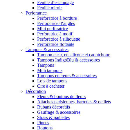
Feuille d‘estampage
Feuille miroir
Perforatrice
Perforatrice à bordure
Perforatrice d‘angles
Mini perforatrice
Perforatrice à motif
Perforatrice à silhouette
Perforatrice flottante
Tampons & accessoires
Tampon clear, en silicone et caoutchouc
Tampons IndigoBlu & accessoires
Tampons
Mini tampons
Tampons encreurs & accessoires
Lots de tampons
Cire à cacheter
Décoration
Fleurs & boutons de fleurs
Attaches parisiennes, barrettes & oeillets
Rubans décoratifs
Gaufrage & accessoires
Strass & paillettes
Pinces
Boutons