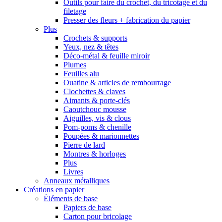
Outils pour faire du crochet, du tricotage et du
filetage
Presser des fleurs + fabrication du papier
Plus
Crochets & supports
Yeux, nez & têtes
Déco-métal & feuille miroir
Plumes
Feuilles alu
Ouatine & articles de rembourrage
Clochettes & claves
Aimants & porte-clés
Caoutchouc mousse
Aiguilles, vis & clous
Pom-poms & chenille
Poupées & marionnettes
Pierre de lard
Montres & horloges
Plus
Livres
Anneaux métalliques
Créations en papier
Éléments de base
Papiers de base
Carton pour bricolage