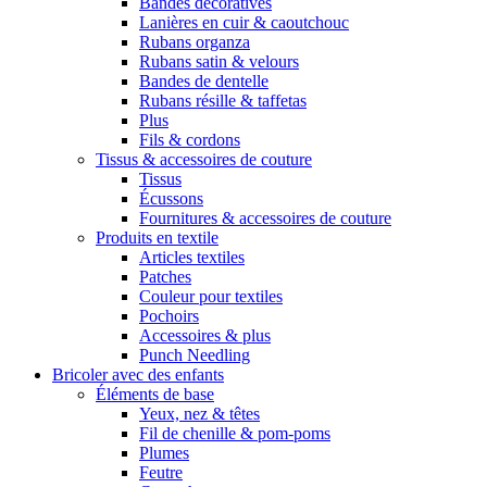
Bandes décoratives
Lanières en cuir & caoutchouc
Rubans organza
Rubans satin & velours
Bandes de dentelle
Rubans résille & taffetas
Plus
Fils & cordons
Tissus & accessoires de couture
Tissus
Écussons
Fournitures & accessoires de couture
Produits en textile
Articles textiles
Patches
Couleur pour textiles
Pochoirs
Accessoires & plus
Punch Needling
Bricoler avec des enfants
Éléments de base
Yeux, nez & têtes
Fil de chenille & pom-poms
Plumes
Feutre