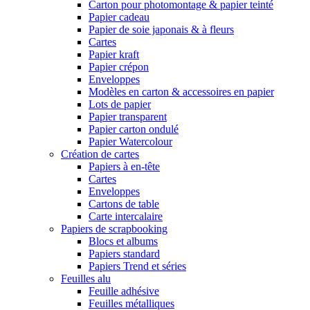
Carton pour photomontage & papier teinté
Papier cadeau
Papier de soie japonais & à fleurs
Cartes
Papier kraft
Papier crépon
Enveloppes
Modèles en carton & accessoires en papier
Lots de papier
Papier transparent
Papier carton ondulé
Papier Watercolour
Création de cartes
Papiers à en-tête
Cartes
Enveloppes
Cartons de table
Carte intercalaire
Papiers de scrapbooking
Blocs et albums
Papiers standard
Papiers Trend et séries
Feuilles alu
Feuille adhésive
Feuilles métalliques