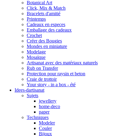
Botanical Art
Click, Mix & Match
Bracelets d'amitié
Printemps
Cadeaux en especes
Emballage des cadeaux
Crochet
Créer des Bougies
Mondes en miniature
Modelage
Mosaïque
Artisanat avec des matériaux naturels
Rub on Transfer
Protection pour raysin et beton
Craie de trottoir
Your story - in a box - été
Idees-dartisanat
Sujets
jewellery
home-deco
paper
Techniques
Modeler
Couler
Bijoux