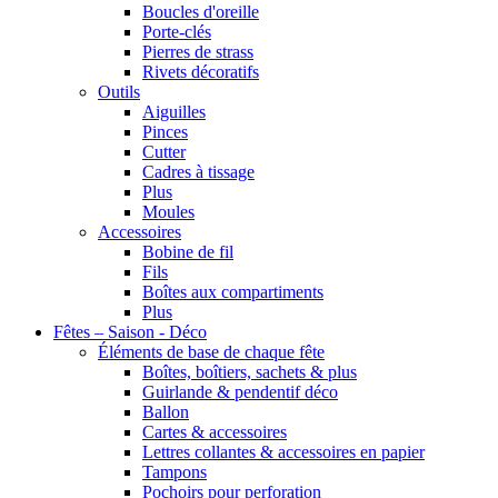
Boucles d'oreille
Porte-clés
Pierres de strass
Rivets décoratifs
Outils
Aiguilles
Pinces
Cutter
Cadres à tissage
Plus
Moules
Accessoires
Bobine de fil
Fils
Boîtes aux compartiments
Plus
Fêtes – Saison - Déco
Éléments de base de chaque fête
Boîtes, boîtiers, sachets & plus
Guirlande & pendentif déco
Ballon
Cartes & accessoires
Lettres collantes & accessoires en papier
Tampons
Pochoirs pour perforation