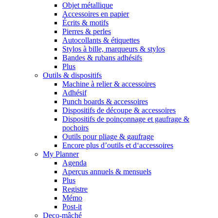
Objet métallique
Accessoires en papier
Écrits & motifs
Pierres & perles
Autocollants & étiquettes
Stylos à bille, marqueurs & stylos
Bandes & rubans adhésifs
Plus
Outils & dispositifs
Machine à relier & accessoires
Adhésif
Punch boards & accessoires
Dispositifs de découpe & accessoires
Dispositifs de poinçonnage et gaufrage &
pochoirs
Outils pour pliage & gaufrage
Encore plus d’outils et d‘accessoires
My Planner
Agenda
Aperçus annuels & mensuels
Plus
Registre
Mémo
Post-it
Deco-mâché