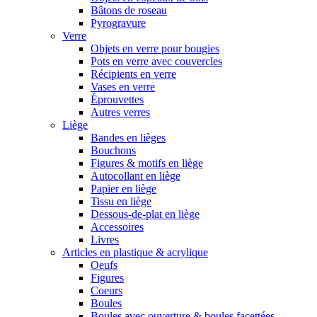
Bâtons de roseau
Pyrogravure
Verre
Objets en verre pour bougies
Pots en verre avec couvercles
Récipients en verre
Vases en verre
Éprouvettes
Autres verres
Liège
Bandes en lièges
Bouchons
Figures & motifs en liège
Autocollant en liège
Papier en liège
Tissu en liège
Dessous-de-plat en liège
Accessoires
Livres
Articles en plastique & acrylique
Oeufs
Figures
Coeurs
Boules
Boules avec ouverture & boules facettées