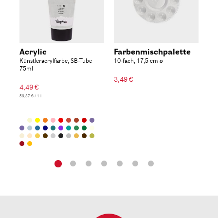
Acrylic
Farbenmischpalette
Gr
Künstleracrylfarbe, SB-Tube
10-fach, 17,5 cm ø
Dos
75ml
3,49 €
9,4
4,49 €
47,25
59,87 € / 1 l