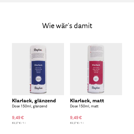
Wie wär's damit
Klarlack, glänzend
Klarlack, matt
Kl
Dose 150ml, glänzend
Dose 150ml, matt
Dos
9,49 €
9,49 €
9,4
63,27 € / 1 l
63,27 € / 1 l
63,27