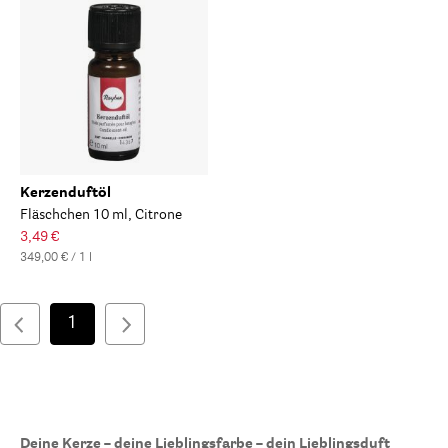
Kerzenduftöl
Fläschchen 10 ml, Citrone
3,49 €
349,00 € / 1 l
1
Deine Kerze – deine Lieblingsfarbe – dein Lieblingsduft