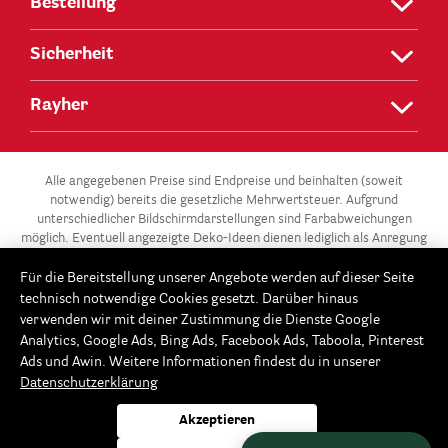
Bestellung
Sicherheit
Rayher
Alle angegebenen Preise sind Endpreise und beinhalten (soweit
notwendig) bereits die gesetzliche Mehrwertsteuer. Aufgrund
unterschiedlicher Bildschirmdarstellungen sind Farbabweichungen
möglich. Eventuell angezeigte Deko-Ideen dienen lediglich als Anregung
und stehen nicht zum Verkauf.
Für die Bereitstellung unserer Angebote werden auf dieser Seite
** Die 3 für 2-Aktion gilt für alle Artikel der Kategorie „Gießen –
technisch notwendige Cookies gesetzt. Darüber hinaus
Modellieren / Gießformen“ in unserem Onlineshop unter
verwenden wir mit deiner Zustimmung die Dienste Google
www.Rayher.com. Ab 3 Gießformen im Warenkorb erhältst du die
Analytics, Google Ads, Bing Ads, Facebook Ads, Taboola, Pinterest
günstigste Gießform gratis. Dieses Angebot potenziert sich im 3er-
Ads und Awin. Weitere Informationen findest du in unserer
Rhythmus: Ab 6 Gießformen, sind die beiden günstigsten Gießformen
Datenschutzerklärung
gratis, ab 9 Gießformen erhältst du die 3 günstigsten gratis usw. Der
Rabatt wird automatisch beim Bestellvorgang im Warenkorb
Akzeptieren
abgezogen. Keine Barauszahlung möglich. Fällt die Anzahl der
Gießformen im Falle eines Teilwiderrufes unter 3, 6, 9 usw.