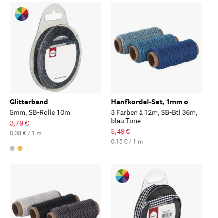
Glitterband
Hanfkordel-Set, 1mm ø
5mm, SB-Rolle 10m
3 Farben á 12m, SB-Btl 36m,
blau Töne
3,79 €
5,49 €
0,38 € / 1 m
0,15 € / 1 m