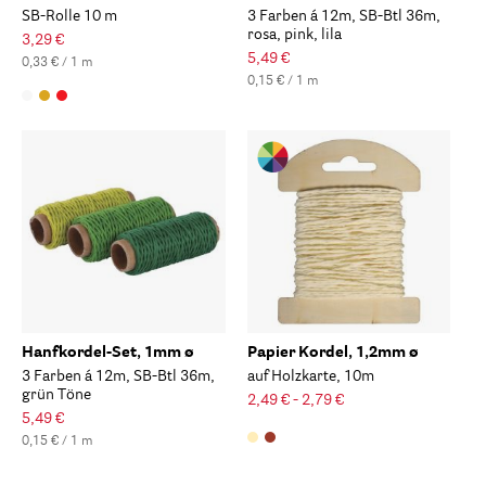
SB-Rolle 10 m
3 Farben á 12m, SB-Btl 36m,
rosa, pink, lila
3,29 €
5,49 €
0,33 € / 1 m
0,15 € / 1 m
Hanfkordel-Set, 1mm ø
Papier Kordel, 1,2mm ø
3 Farben á 12m, SB-Btl 36m,
auf Holzkarte, 10m
grün Töne
2,49 € - 2,79 €
5,49 €
0,15 € / 1 m