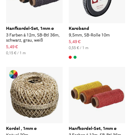
Hanfkordel-Set, 1mm ø
Karoband
3 Farben á 12m, SB-Btl 36m,
9,5mm, SB-Rolle 10m
schwarz, grau, weiß
5,49 €
5,49 €
0,55 € / 1 m
0,15 € / 1 m
Kordel , 1mm ø
Hanfkordel-Set, 1mm ø