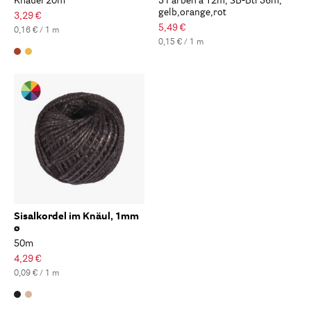
Knäuel 20m
3 Farben á 12m, SB-Btl 36m,
gelb,orange,rot
3,29 €
5,49 €
0,16 € / 1 m
0,15 € / 1 m
Sisalkordel im Knäul, 1mm
ø
50m
4,29 €
0,09 € / 1 m