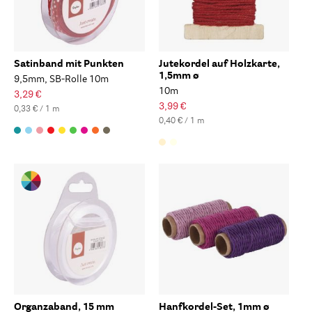
Satinband mit Punkten
Jutekordel auf Holzkarte,
1,5mm ø
9,5mm, SB-Rolle 10m
10m
3,29 €
3,99 €
0,33 € / 1 m
0,40 € / 1 m
Organzaband, 15 mm
Hanfkordel-Set, 1mm ø