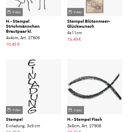
Video
Video
H.- Stempel
Stempel Blütenmeer-
Strichmännchen
Glückwunsch
Brautpaar kl.
4x11cm
4x4cm, Art. 27806
15,49 €
10,45 €
Video
Video
Stempel
H.- Stempel Fisch
Einladung, 3x9 cm
3x6cm, Art. 27908