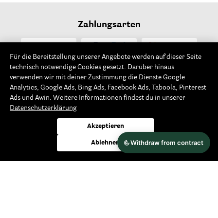
Zahlungsarten
Für die Bereitstellung unserer Angebote werden auf dieser Seite
technisch notwendige Cookies gesetzt. Darüber hinaus
verwenden wir mit deiner Zustimmung die Dienste Google
Analytics, Google Ads, Bing Ads, Facebook Ads, Taboola, Pinterest
Ads und Awin. Weitere Informationen findest du in unserer
Datenschutzerklärung
Akzeptieren
Versandarten
Ablehnen
Wir versenden klimaneutral und bereits
ab 49,-€
versandkostenfrei innerhalb Deutschlands und nach
Österreich.
mehr erfahren