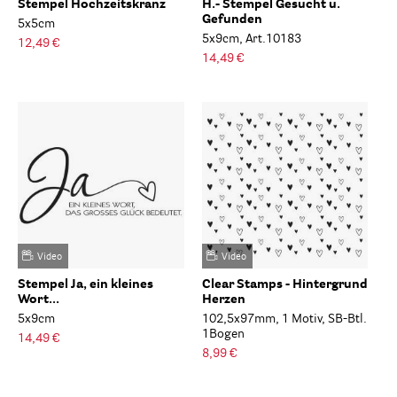
Stempel Hochzeitskranz
H.- Stempel Gesucht u.
Gefunden
5x5cm
5x9cm, Art.10183
12,49 €
14,49 €
Video
Video
Stempel Ja, ein kleines
Clear Stamps - Hintergrund
Wort...
Herzen
5x9cm
102,5x97mm, 1 Motiv, SB-Btl.
1Bogen
14,49 €
8,99 €