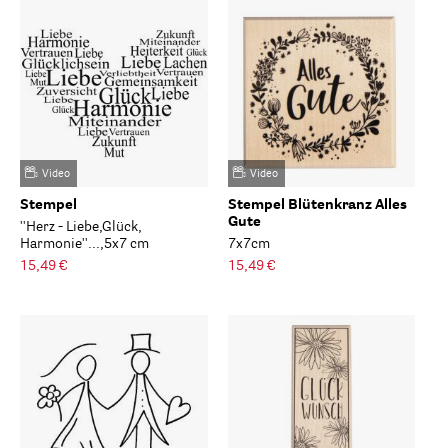
Video
Video
Stempel
Stempel Blütenkranz Alles
Gute
''Herz - Liebe,Glück,
Harmonie''...,5x7 cm
7x7cm
15,49 €
15,49 €