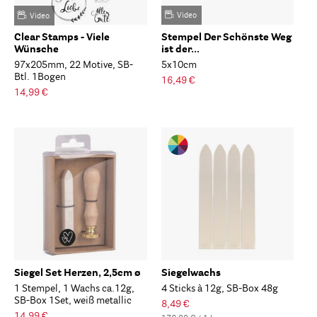
Video
Video
Clear Stamps - Viele
Stempel Der Schönste Weg
Wünsche
ist der...
97x205mm, 22 Motive, SB-
5x10cm
Btl. 1Bogen
16,49 €
14,99 €
Siegel Set Herzen, 2,5cm ø
Siegelwachs
1 Stempel, 1 Wachs ca.12g,
4 Sticks à 12g, SB-Box 48g
SB-Box 1Set, weiß metallic
8,49 €
14,99 €