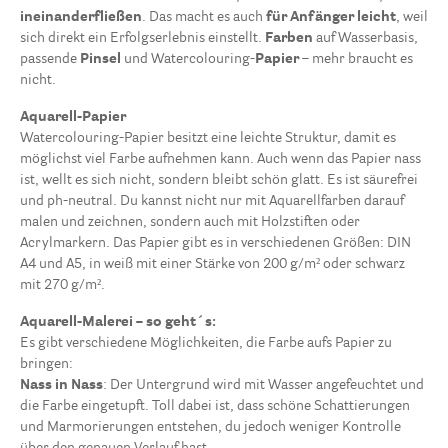
ineinanderfließen
. Das macht es auch
für Anfänger leicht
, weil
sich direkt ein Erfolgserlebnis einstellt.
Farben
auf Wasserbasis,
passende
Pinsel
und Watercolouring-
Papier
– mehr braucht es
nicht.
Aquarell-Papier
Watercolouring-Papier besitzt eine leichte Struktur, damit es
möglichst viel Farbe aufnehmen kann. Auch wenn das Papier nass
ist, wellt es sich nicht, sondern bleibt schön glatt. Es ist säurefrei
und ph-neutral. Du kannst nicht nur mit Aquarellfarben darauf
malen und zeichnen, sondern auch mit Holzstiften oder
Acrylmarkern. Das Papier gibt es in verschiedenen Größen: DIN
A4 und A5, in weiß mit einer Stärke von 200 g/m² oder schwarz
mit 270 g/m².
Aquarell-Malerei – so geht´s:
Es gibt verschiedene Möglichkeiten, die Farbe aufs Papier zu
bringen:
Nass in Nass
: Der Untergrund wird mit Wasser angefeuchtet und
die Farbe eingetupft. Toll dabei ist, dass schöne Schattierungen
und Marmorierungen entstehen, du jedoch weniger Kontrolle