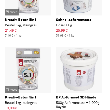
Video
Kreativ-Beton 5in1
Schnellabformmasse
Beutel 3kg, steingrau
Dose 500g
21,49 €
25,99 €
7,16 € / 1 kg
51,98 € / 1 kg
Video
Kreativ-Beton 5in1
BP Abformset 3D Hände
Beutel 1kg, steingrau
500g Abformmasse + 1.000g
Raysin
10,99 €