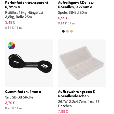
Perlonfaden transparent,
Aufreihgarn f.Delica-
0,7mm ø
Rocailles, 0,27mm ø
Reißfest 19kg,Hängelast
Spule, SB-Btl 50m
3,8kg, Rolle 25m
6,99 €
3,49 €
0,14 € / 1 m
0,14 € / 1 m
Gummifaden, 1mm ø
Aufbewahrungsbox f.
Rocaillesdöschen
3m, SB-Btl 5Rolle
26,7x12,2x4,7cm, f. ca. 36
3,79 €
Döschen
0,25 € / 1 m
7,99 €