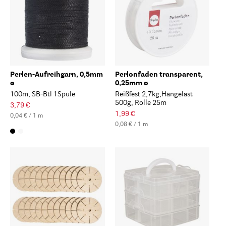
Perlen-Aufreihgarn, 0,5mm
Perlonfaden transparent,
ø
0,25mm ø
100m, SB-Btl 1Spule
Reißfest 2,7kg,Hängelast
500g, Rolle 25m
3,79 €
1,99 €
0,04 € / 1 m
0,08 € / 1 m