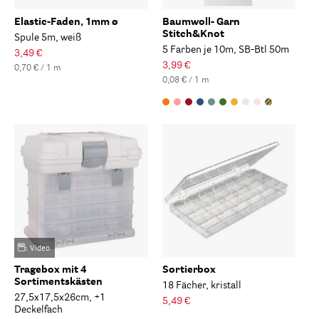
Elastic-Faden, 1mm ø
Baumwoll- Garn
Stitch&Knot
Spule 5m, weiß
5 Farben je 10m, SB-Btl 50m
3,49 €
3,99 €
0,70 € / 1 m
0,08 € / 1 m
Video
Tragebox mit 4
Sortierbox
Sortimentskästen
18 Fächer, kristall
27,5x17,5x26cm, +1
5,49 €
Deckelfach