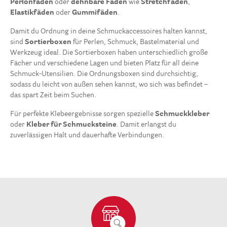
Perlonfaden
oder
dehnbare Fäden
wie
Stretchfäden
,
Elastikfäden
oder
Gummifäden
.
Damit du Ordnung in deine Schmuckaccessoires halten kannst,
sind
Sortierboxen
für Perlen, Schmuck, Bastelmaterial und
Fäden
23
Werkzeug ideal. Die Sortierboxen haben unterschiedlich große
Garne
4
Fächer und verschiedene Lagen und bieten Platz für all deine
Mehr
7
Schmuck-Utensilien. Die Ordnungsboxen sind durchsichtig,
sodass du leicht von außen sehen kannst, wo sich was befindet –
Sortierboxen
13
das spart Zeit beim Suchen.
Für perfekte Klebeergebnisse sorgen spezielle
Schmuckkleber
oder
Kleber für Schmucksteine
. Damit erlangst du
zuverlässigen Halt und dauerhafte Verbindungen.