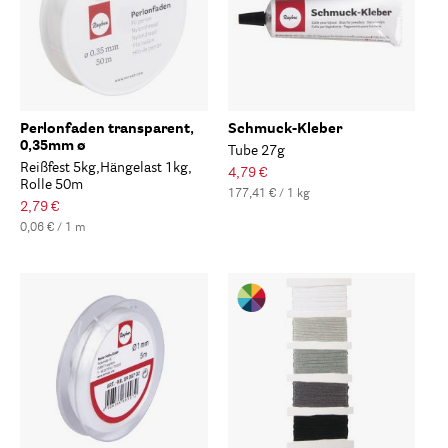
Perlonfaden transparent,
Schmuck-Kleber
0,35mm ø
Tube 27g
Reißfest 5kg,Hängelast 1kg,
4,79 €
Rolle 50m
177,41 € / 1 kg
2,79 €
0,06 € / 1 m