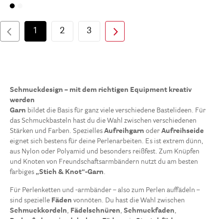
1
2
3
Schmuckdesign – mit dem richtigen Equipment kreativ
werden
Garn
bildet die Basis für ganz viele verschiedene Bastelideen. Für
das Schmuckbasteln hast du die Wahl zwischen verschiedenen
Stärken und Farben. Spezielles
Aufreihgarn
oder
Aufreihseide
eignet sich bestens für deine Perlenarbeiten. Es ist extrem dünn,
aus Nylon oder Polyamid und besonders reißfest. Zum Knüpfen
und Knoten von Freundschaftsarmbändern nutzt du am besten
farbiges
„Stich & Knot“-Garn
.
Für Perlenketten und -armbänder – also zum Perlen auffädeln –
sind spezielle
Fäden
vonnöten. Du hast die Wahl zwischen
Schmuckkordeln
,
Fädelschnüren
,
Schmuckfaden
,