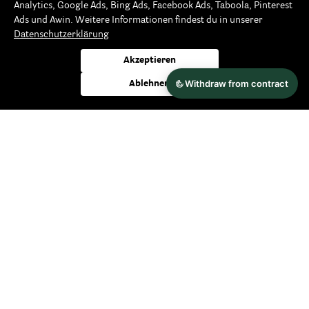
Analytics, Google Ads, Bing Ads, Facebook Ads, Taboola, Pinterest
Ads und Awin. Weitere Informationen findest du in unserer
Datenschutzerklärung
Zahlungsarten
Akzeptieren
Ablehnen
Versandarten
Wir versenden klimaneutral und bereits
ab 49,-€
versandkostenfrei innerhalb Deutschlands und nach
Österreich.
mehr erfahren