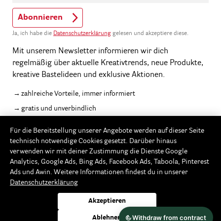
Abonnieren
Ja, ich habe die
Datenschutzerklärung
gelesen und akzeptiere diese.
Mit unserem Newsletter informieren wir dich
regelmäßig über aktuelle Kreativtrends, neue Produkte,
kreative Bastelideen und exklusive Aktionen.
zahlreiche Vorteile, immer informiert
gratis und unverbindlich
jederzeit abbestellbar
Für die Bereitstellung unserer Angebote werden auf dieser Seite
* Rabatt nicht auszahlbar, einlösbar ab 20,-€ Warenwert
technisch notwendige Cookies gesetzt. Darüber hinaus
verwenden wir mit deiner Zustimmung die Dienste Google
Analytics, Google Ads, Bing Ads, Facebook Ads, Taboola, Pinterest
Ads und Awin. Weitere Informationen findest du in unserer
Datenschutzerklärung
Zahlungsarten
Akzeptieren
Ablehnen