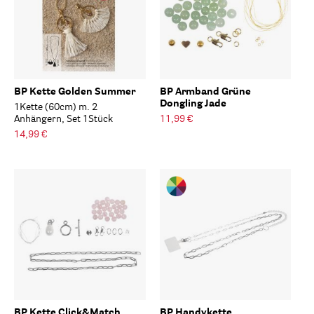
BP Kette Golden Summer
BP Armband Grüne
Dongling Jade
1Kette (60cm) m. 2
Anhängern, Set 1Stück
11,99 €
14,99 €
BP Kette Click&Match
BP Handykette