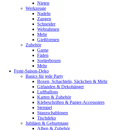
Nieten
Werkzeuge
Nadeln
Zangen
Schneider
Webrahmen
Mehr
Gießformen
Zubehör
Garne
Fäden
Sortierboxen
Mehr
Feste-Saison-Deko
Basics für jede Party
Boxen, Schachteln, Säckchen & Mehr
Girlanden & Dekohänger
Luftballons
Karten & Zubehör
Klebeschriften & Papier-Accessoires
Stempel
Stanzschablonen
Tischdeko
Jubiläen & Geburtstage
Alben & Zubehör