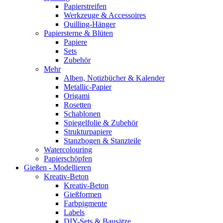
Papierstreifen
Werkzeuge & Accessoires
Quilling-Hänger
Papiersterne & Blüten
Papiere
Sets
Zubehör
Mehr
Alben, Notizbücher & Kalender
Metallic-Papier
Origami
Rosetten
Schablonen
Spiegelfolie & Zubehör
Strukturpapiere
Stanzbogen & Stanzteile
Watercolouring
Papierschöpfen
Gießen - Modellieren
Kreativ-Beton
Kreativ-Beton
Gießformen
Farbpigmente
Labels
DIY-Sets & Bausätze