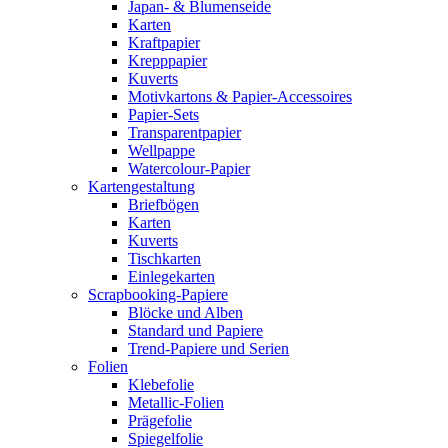
Japan- & Blumenseide
Karten
Kraftpapier
Krepppapier
Kuverts
Motivkartons & Papier-Accessoires
Papier-Sets
Transparentpapier
Wellpappe
Watercolour-Papier
Kartengestaltung
Briefbögen
Karten
Kuverts
Tischkarten
Einlegekarten
Scrapbooking-Papiere
Blöcke und Alben
Standard und Papiere
Trend-Papiere und Serien
Folien
Klebefolie
Metallic-Folien
Prägefolie
Spiegelfolie