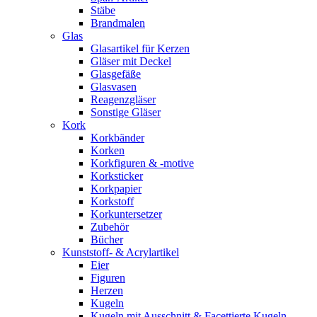
Stäbe
Brandmalen
Glas
Glasartikel für Kerzen
Gläser mit Deckel
Glasgefäße
Glasvasen
Reagenzgläser
Sonstige Gläser
Kork
Korkbänder
Korken
Korkfiguren & -motive
Korksticker
Korkpapier
Korkstoff
Korkuntersetzer
Zubehör
Bücher
Kunststoff- & Acrylartikel
Eier
Figuren
Herzen
Kugeln
Kugeln mit Ausschnitt & Facettierte Kugeln