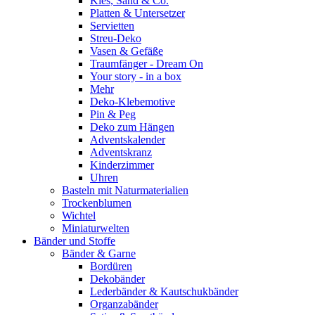
Kies, Sand & Co.
Platten & Untersetzer
Servietten
Streu-Deko
Vasen & Gefäße
Traumfänger - Dream On
Your story - in a box
Mehr
Deko-Klebemotive
Pin & Peg
Deko zum Hängen
Adventskalender
Adventskranz
Kinderzimmer
Uhren
Basteln mit Naturmaterialien
Trockenblumen
Wichtel
Miniaturwelten
Bänder und Stoffe
Bänder & Garne
Bordüren
Dekobänder
Lederbänder & Kautschukbänder
Organzabänder