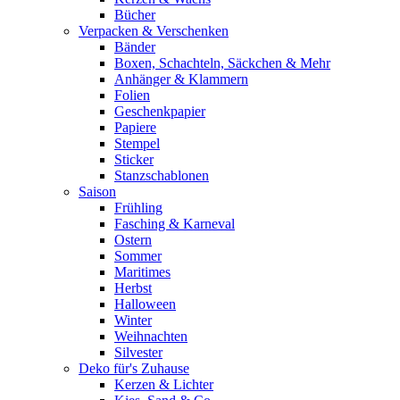
Bücher
Verpacken & Verschenken
Bänder
Boxen, Schachteln, Säckchen & Mehr
Anhänger & Klammern
Folien
Geschenkpapier
Papiere
Stempel
Sticker
Stanzschablonen
Saison
Frühling
Fasching & Karneval
Ostern
Sommer
Maritimes
Herbst
Halloween
Winter
Weihnachten
Silvester
Deko für's Zuhause
Kerzen & Lichter