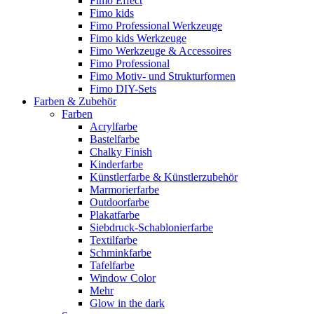
Fimo Effect
Fimo kids
Fimo Professional Werkzeuge
Fimo kids Werkzeuge
Fimo Werkzeuge & Accessoires
Fimo Professional
Fimo Motiv- und Strukturformen
Fimo DIY-Sets
Farben & Zubehör
Farben
Acrylfarbe
Bastelfarbe
Chalky Finish
Kinderfarbe
Künstlerfarbe & Künstlerzubehör
Marmorierfarbe
Outdoorfarbe
Plakatfarbe
Siebdruck-Schablonierfarbe
Textilfarbe
Schminkfarbe
Tafelfarbe
Window Color
Mehr
Glow in the dark