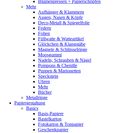
Blumenpressen + Papierschöpfen
Mehr
Aufhänger & Klammern
Augen, Nasen & Köpfe
Deco-Metall & Spiegelfolie
Federn
Folien
Füllwatte & Watteartikel
Glöckchen & Klangstäbe
Magnete & Schlüsselringe
Moosgummi
Nadeln, Schrauben & Nägel
Pompons & Chenille
Puppen & Marionetten
Speckstein
Uhren
Mehr
Bücher
Metallringe
Papiergestaltung
Basics
Basis-Papiere
Bastelkarton
Fotokarton & Tonpapier
Geschenkpapier