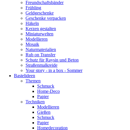
Freundschaftsbänder
Frühling
Geldgeschenke
Geschenke verpacken
Häkeln
Kerzen gestalten
Miniaturwelten
Modellieren
Mosaik
Naturmaterialien
Rub on Transfer
Schutz für Raysin und Beton
Straßenmalkreide
Your story - in a box - Sommer
Bastelideen
Themen
Schmuck
Home-Deco
Papier
Techniken
Modellieren
Gießen
Schmuck
Papier
Homedecoration