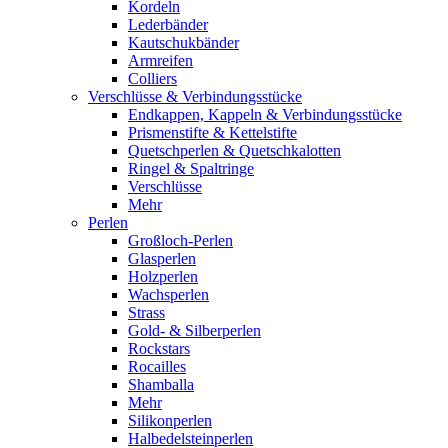
Kordeln
Lederbänder
Kautschukbänder
Armreifen
Colliers
Verschlüsse & Verbindungsstücke
Endkappen, Kappeln & Verbindungsstücke
Prismenstifte & Kettelstifte
Quetschperlen & Quetschkalotten
Ringel & Spaltringe
Verschlüsse
Mehr
Perlen
Großloch-Perlen
Glasperlen
Holzperlen
Wachsperlen
Strass
Gold- & Silberperlen
Rockstars
Rocailles
Shamballa
Mehr
Silikonperlen
Halbedelsteinperlen