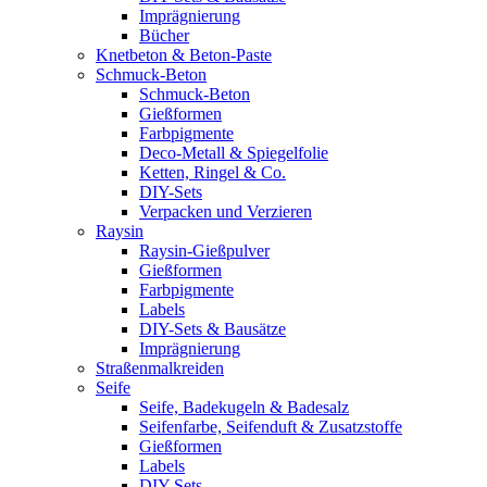
Imprägnierung
Bücher
Knetbeton & Beton-Paste
Schmuck-Beton
Schmuck-Beton
Gießformen
Farbpigmente
Deco-Metall & Spiegelfolie
Ketten, Ringel & Co.
DIY-Sets
Verpacken und Verzieren
Raysin
Raysin-Gießpulver
Gießformen
Farbpigmente
Labels
DIY-Sets & Bausätze
Imprägnierung
Straßenmalkreiden
Seife
Seife, Badekugeln & Badesalz
Seifenfarbe, Seifenduft & Zusatzstoffe
Gießformen
Labels
DIY-Sets