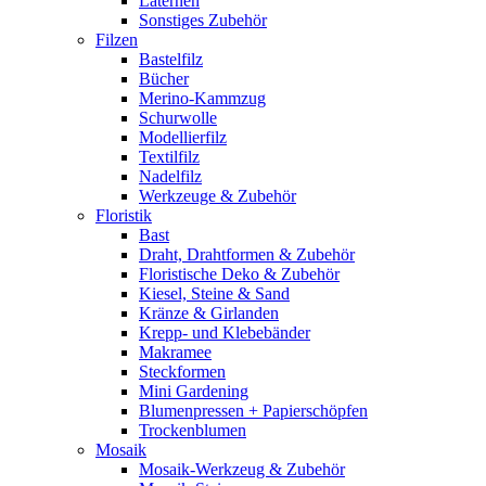
Laternen
Sonstiges Zubehör
Filzen
Bastelfilz
Bücher
Merino-Kammzug
Schurwolle
Modellierfilz
Textilfilz
Nadelfilz
Werkzeuge & Zubehör
Floristik
Bast
Draht, Drahtformen & Zubehör
Floristische Deko & Zubehör
Kiesel, Steine & Sand
Kränze & Girlanden
Krepp- und Klebebänder
Makramee
Steckformen
Mini Gardening
Blumenpressen + Papierschöpfen
Trockenblumen
Mosaik
Mosaik-Werkzeug & Zubehör