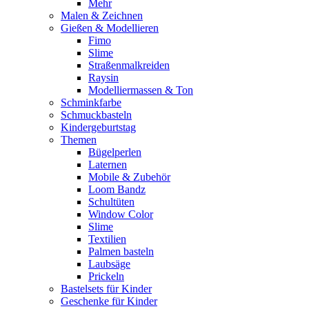
Mehr
Malen & Zeichnen
Gießen & Modellieren
Fimo
Slime
Straßenmalkreiden
Raysin
Modelliermassen & Ton
Schminkfarbe
Schmuckbasteln
Kindergeburtstag
Themen
Bügelperlen
Laternen
Mobile & Zubehör
Loom Bandz
Schultüten
Window Color
Slime
Textilien
Palmen basteln
Laubsäge
Prickeln
Bastelsets für Kinder
Geschenke für Kinder