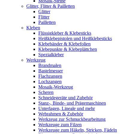
Mosaik-Steine
Glitter, Flitter & Pailletten
Glitter
Flitter
Pailletten
Kleben
Flüssigkleber & Klebesticks
Heißklebepistolen und Heißklebesticks
Klebebänder & Klebefolien
Klebepunkte & Klebeplättchen
Spezialkleber
Werkzeug
Brandmalen
Bastelmesser
Flachzangen
Lochzangen
Mosaik-Werkzeug
Scheren
Schneidegeräte und Zubehör
Stanz-, Binde- und Prägemaschinen
Unterlagen, Lineale und mehr
Webrahmen & Zubehör
Werkzeug zur Schmuckbearbeitung
Werkzeuge zum Filzen
Werkzeuge zum Häkeln, Stricken, Fädeln