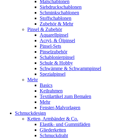
Malschablonen
Siebdruckschablonen
Schminkschablonen
Stoffschablonen
Zubehör & Mehr
Pinsel & Zubehör
Aquarellpinsel
Acryl- & Ölpinsel
Pinsel-Sets
Pinselzubehör
Schablonierpinsel
Schule & Hobby
Schwämme & Schwammpinsel
Spezialpinsel
Mehr
Basics
Keilrahmen
Textilartikel zum Bemalen
Mehr
Fenster-Malvorlagen
Schmuckdesign
Ketten, Armbänder & Co.
Elastik- und Gummifäden
Gliederketten
Schmuckdraht