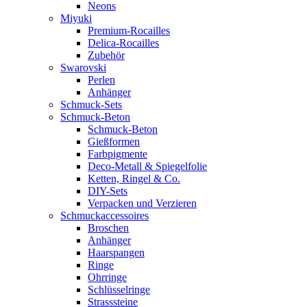
Neons
Miyuki
Premium-Rocailles
Delica-Rocailles
Zubehör
Swarovski
Perlen
Anhänger
Schmuck-Sets
Schmuck-Beton
Schmuck-Beton
Gießformen
Farbpigmente
Deco-Metall & Spiegelfolie
Ketten, Ringel & Co.
DIY-Sets
Verpacken und Verzieren
Schmuckaccessoires
Broschen
Anhänger
Haarspangen
Ringe
Ohrringe
Schlüsselringe
Strasssteine