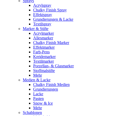
Sprays
Acrylspray
Chalky Finish Spray
Effektspray
Grundierungen & Lacke
Textilspray
Marker & Stifte
Acrylmarker
Allesmarker
Chalky Finish Marker
Effektmarker
Farb-Pens
Kreidemarker
Textilmarker
Porzellan- & Glasmarker
Stoffmalstifte
Mehr
Medien & Lacke
Chalky Finish Medien
Grundierungen
Lacke
Pasten
Snow & Ice
Mehr
Schablonen