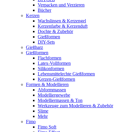
Verpacken und Verzieren
Bücher
Kerzen
Wachslinsen & Kerzengel
Kerzenfarbe & Kerzenduft
Dochte & Zubehör
Gießformen
DIY-Sets
Gießharz
Gießformen
Flachformen
Latex-Vollformen
Silikonformen
Lebensmittelechte Gießformen
Kerzen-Gießformen
Formen & Modellieren
Abformmassen
Modelliergewebe
Modelliermassen & Ton
Werkzeuge zum Modellieren & Zubehör
Slime
Mehr
Fimo
Fimo Soft