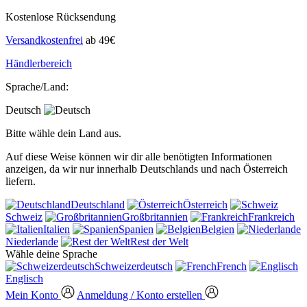
Kostenlose Rücksendung
Versandkostenfrei
ab 49€
Händlerbereich
Sprache/Land:
Deutsch
Bitte wähle dein Land aus.
Auf diese Weise können wir dir alle benötigten Informationen
anzeigen, da wir nur innerhalb Deutschlands und nach Österreich
liefern.
Deutschland
Österreich
Schweiz
Großbritannien
Frankreich
Italien
Spanien
Belgien
Niederlande
Rest der Welt
Wähle deine Sprache
Schweizerdeutsch
French
Englisch
Mein Konto
Anmeldung / Konto erstellen