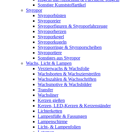
Sonstige Kunststoffartikel
Styropor
Styroporbüsten
Styroporeier
Styroporfiguren & Styroporfahrzeuge
Styroporherzen
Styroporkegel
Styroporkugeln
Styroporringe & Styroporscheiben
Styroportiere
Sonstiges aus Styropor
Wachs, Licht & Lampen
Verzierwachs & Wachsfolie
Wachsborten & Wachszierstreifen
Wachszahlen & Wachsschriften
Wachsmotive & Wachsbilder
Transfer
Wachsliner
Kerzen gießen
Kerzen, LED-Kerzen & Kerzenständer
Lichterketten
Lampenfüße & Fassungen
Lampenschirme
Licht- & Lampenfolien