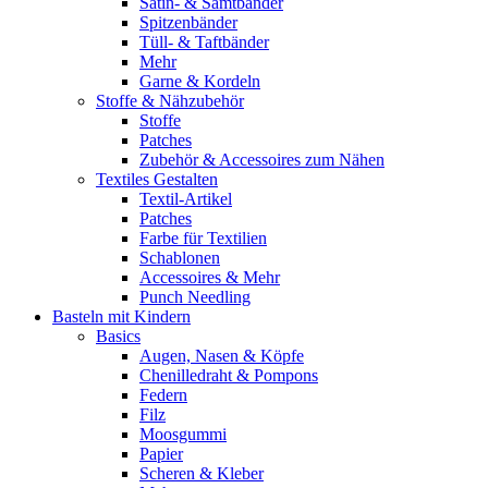
Satin- & Samtbänder
Spitzenbänder
Tüll- & Taftbänder
Mehr
Garne & Kordeln
Stoffe & Nähzubehör
Stoffe
Patches
Zubehör & Accessoires zum Nähen
Textiles Gestalten
Textil-Artikel
Patches
Farbe für Textilien
Schablonen
Accessoires & Mehr
Punch Needling
Basteln mit Kindern
Basics
Augen, Nasen & Köpfe
Chenilledraht & Pompons
Federn
Filz
Moosgummi
Papier
Scheren & Kleber