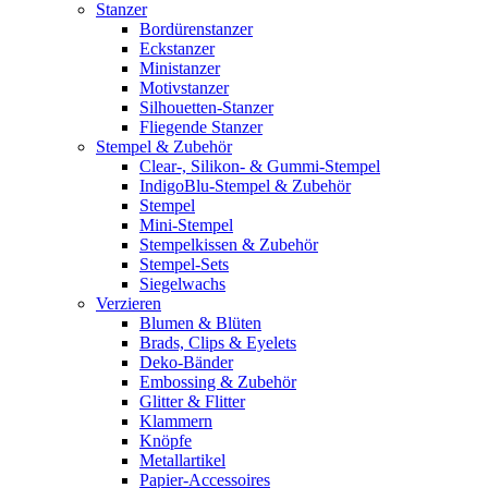
Stanzer
Bordürenstanzer
Eckstanzer
Ministanzer
Motivstanzer
Silhouetten-Stanzer
Fliegende Stanzer
Stempel & Zubehör
Clear-, Silikon- & Gummi-Stempel
IndigoBlu-Stempel & Zubehör
Stempel
Mini-Stempel
Stempelkissen & Zubehör
Stempel-Sets
Siegelwachs
Verzieren
Blumen & Blüten
Brads, Clips & Eyelets
Deko-Bänder
Embossing & Zubehör
Glitter & Flitter
Klammern
Knöpfe
Metallartikel
Papier-Accessoires