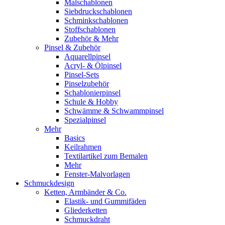
Malschablonen
Siebdruckschablonen
Schminkschablonen
Stoffschablonen
Zubehör & Mehr
Pinsel & Zubehör
Aquarellpinsel
Acryl- & Ölpinsel
Pinsel-Sets
Pinselzubehör
Schablonierpinsel
Schule & Hobby
Schwämme & Schwammpinsel
Spezialpinsel
Mehr
Basics
Keilrahmen
Textilartikel zum Bemalen
Mehr
Fenster-Malvorlagen
Schmuckdesign
Ketten, Armbänder & Co.
Elastik- und Gummifäden
Gliederketten
Schmuckdraht