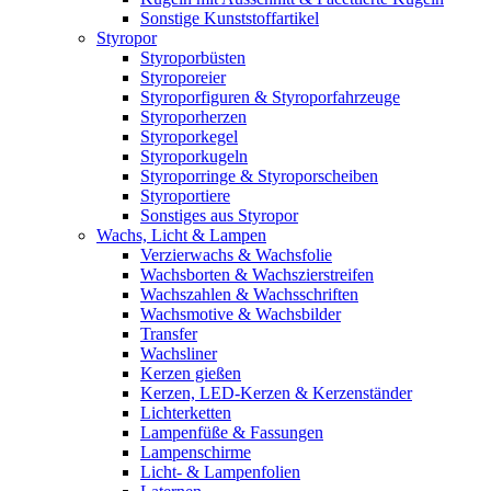
Sonstige Kunststoffartikel
Styropor
Styroporbüsten
Styroporeier
Styroporfiguren & Styroporfahrzeuge
Styroporherzen
Styroporkegel
Styroporkugeln
Styroporringe & Styroporscheiben
Styroportiere
Sonstiges aus Styropor
Wachs, Licht & Lampen
Verzierwachs & Wachsfolie
Wachsborten & Wachszierstreifen
Wachszahlen & Wachsschriften
Wachsmotive & Wachsbilder
Transfer
Wachsliner
Kerzen gießen
Kerzen, LED-Kerzen & Kerzenständer
Lichterketten
Lampenfüße & Fassungen
Lampenschirme
Licht- & Lampenfolien