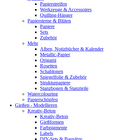
Papierstreifen
Werkzeuge & Accessoires
Quilling-Hänger
Papiersterne & Blüten
Papiere
Sets
Zubehör
Mehr
Alben, Notizbücher & Kalender
Metallic-Papier
Origami
Rosetten
Schablonen
Spiegelfolie & Zubehör
Strukturpapiere
Stanzbogen & Stanzteile
Watercolouring
Papierschöpfen
Gießen - Modellieren
Kreativ-Beton
Kreativ-Beton
Gießformen
Farbpigmente
Labels
DIY-Sets & Bausätze