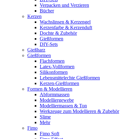
Verpacken und Verzieren
Bücher
Kerzen
Wachslinsen & Kerzengel
Kerzenfarbe & Kerzenduft
Dochte & Zubehör
Gießformen
DIY-Sets
Gießharz
Gießformen
Flachformen
Latex-Vollformen
Silikonformen
Lebensmittelechte Gießformen
Kerzen-Gießformen
Formen & Modellieren
Abformmassen
Modelliergewebe
Modelliermassen & Ton
Werkzeuge zum Modellieren & Zubehör
Slime
Mehr
Fimo
Fimo Soft