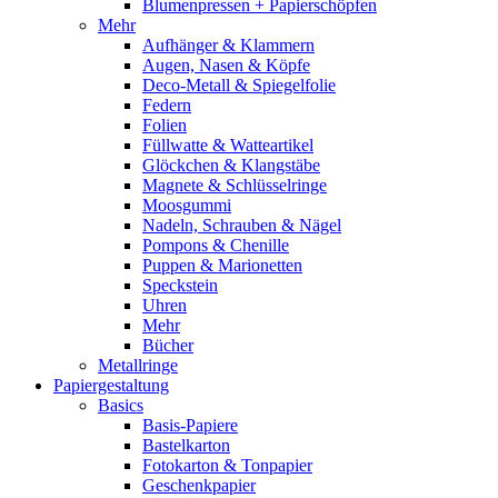
Blumenpressen + Papierschöpfen
Mehr
Aufhänger & Klammern
Augen, Nasen & Köpfe
Deco-Metall & Spiegelfolie
Federn
Folien
Füllwatte & Watteartikel
Glöckchen & Klangstäbe
Magnete & Schlüsselringe
Moosgummi
Nadeln, Schrauben & Nägel
Pompons & Chenille
Puppen & Marionetten
Speckstein
Uhren
Mehr
Bücher
Metallringe
Papiergestaltung
Basics
Basis-Papiere
Bastelkarton
Fotokarton & Tonpapier
Geschenkpapier