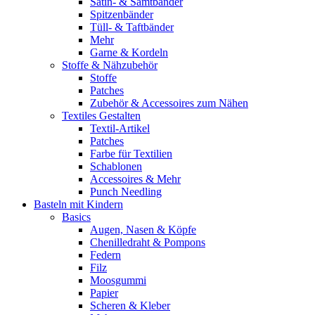
Satin- & Samtbänder
Spitzenbänder
Tüll- & Taftbänder
Mehr
Garne & Kordeln
Stoffe & Nähzubehör
Stoffe
Patches
Zubehör & Accessoires zum Nähen
Textiles Gestalten
Textil-Artikel
Patches
Farbe für Textilien
Schablonen
Accessoires & Mehr
Punch Needling
Basteln mit Kindern
Basics
Augen, Nasen & Köpfe
Chenilledraht & Pompons
Federn
Filz
Moosgummi
Papier
Scheren & Kleber