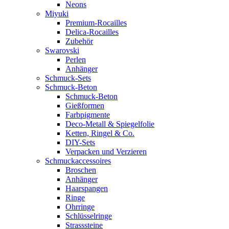
Neons
Miyuki
Premium-Rocailles
Delica-Rocailles
Zubehör
Swarovski
Perlen
Anhänger
Schmuck-Sets
Schmuck-Beton
Schmuck-Beton
Gießformen
Farbpigmente
Deco-Metall & Spiegelfolie
Ketten, Ringel & Co.
DIY-Sets
Verpacken und Verzieren
Schmuckaccessoires
Broschen
Anhänger
Haarspangen
Ringe
Ohrringe
Schlüsselringe
Strasssteine