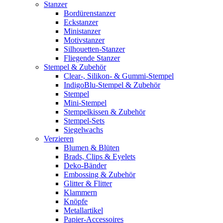
Stanzer
Bordürenstanzer
Eckstanzer
Ministanzer
Motivstanzer
Silhouetten-Stanzer
Fliegende Stanzer
Stempel & Zubehör
Clear-, Silikon- & Gummi-Stempel
IndigoBlu-Stempel & Zubehör
Stempel
Mini-Stempel
Stempelkissen & Zubehör
Stempel-Sets
Siegelwachs
Verzieren
Blumen & Blüten
Brads, Clips & Eyelets
Deko-Bänder
Embossing & Zubehör
Glitter & Flitter
Klammern
Knöpfe
Metallartikel
Papier-Accessoires