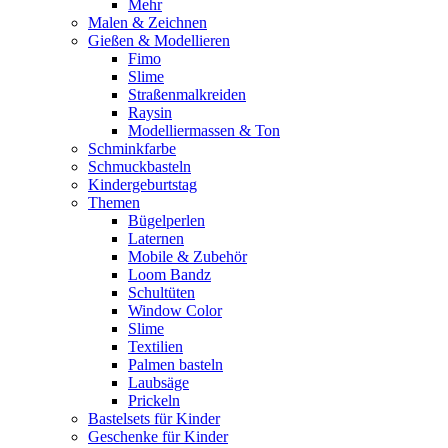
Mehr
Malen & Zeichnen
Gießen & Modellieren
Fimo
Slime
Straßenmalkreiden
Raysin
Modelliermassen & Ton
Schminkfarbe
Schmuckbasteln
Kindergeburtstag
Themen
Bügelperlen
Laternen
Mobile & Zubehör
Loom Bandz
Schultüten
Window Color
Slime
Textilien
Palmen basteln
Laubsäge
Prickeln
Bastelsets für Kinder
Geschenke für Kinder