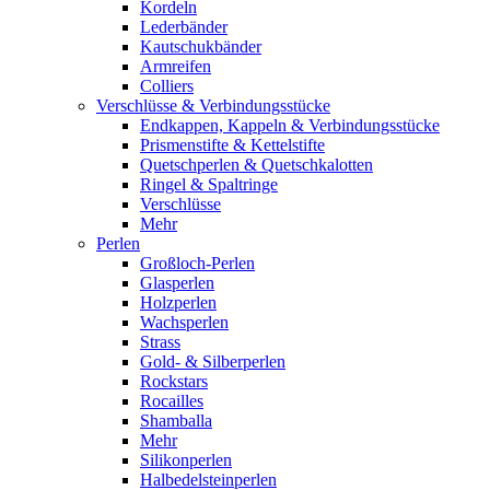
Kordeln
Lederbänder
Kautschukbänder
Armreifen
Colliers
Verschlüsse & Verbindungsstücke
Endkappen, Kappeln & Verbindungsstücke
Prismenstifte & Kettelstifte
Quetschperlen & Quetschkalotten
Ringel & Spaltringe
Verschlüsse
Mehr
Perlen
Großloch-Perlen
Glasperlen
Holzperlen
Wachsperlen
Strass
Gold- & Silberperlen
Rockstars
Rocailles
Shamballa
Mehr
Silikonperlen
Halbedelsteinperlen