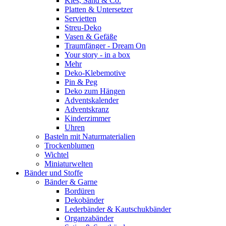
Kies, Sand & Co.
Platten & Untersetzer
Servietten
Streu-Deko
Vasen & Gefäße
Traumfänger - Dream On
Your story - in a box
Mehr
Deko-Klebemotive
Pin & Peg
Deko zum Hängen
Adventskalender
Adventskranz
Kinderzimmer
Uhren
Basteln mit Naturmaterialien
Trockenblumen
Wichtel
Miniaturwelten
Bänder und Stoffe
Bänder & Garne
Bordüren
Dekobänder
Lederbänder & Kautschukbänder
Organzabänder