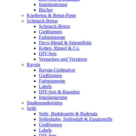
Imprägnierung
Bücher
Knetbeton & Beton-Paste
Schmuck-Beton
Schmuck-Beton
Gießformen
Farbpigmente
Deco-Metall & Spiegelfolie
Ketten, Ringel & Co.
DIY-Sets
Verpacken und Verzieren
Raysin
Raysin-Gießpulver
Gießformen
Farbpigmente
Labels
DIY-Sets & Bausätze
Imprägnierung
Straßenmalkreiden
Seife
Seife, Badekugeln & Badesalz
Seifenfarbe, Seifenduft & Zusatzstoffe
Gießformen
Labels
DIY-Sets