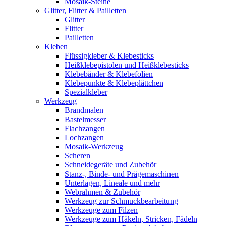
Mosaik-Steine
Glitter, Flitter & Pailletten
Glitter
Flitter
Pailletten
Kleben
Flüssigkleber & Klebesticks
Heißklebepistolen und Heißklebesticks
Klebebänder & Klebefolien
Klebepunkte & Klebeplättchen
Spezialkleber
Werkzeug
Brandmalen
Bastelmesser
Flachzangen
Lochzangen
Mosaik-Werkzeug
Scheren
Schneidegeräte und Zubehör
Stanz-, Binde- und Prägemaschinen
Unterlagen, Lineale und mehr
Webrahmen & Zubehör
Werkzeug zur Schmuckbearbeitung
Werkzeuge zum Filzen
Werkzeuge zum Häkeln, Stricken, Fädeln