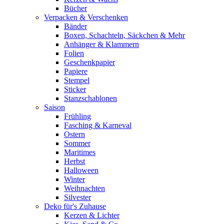
Bücher
Verpacken & Verschenken
Bänder
Boxen, Schachteln, Säckchen & Mehr
Anhänger & Klammern
Folien
Geschenkpapier
Papiere
Stempel
Sticker
Stanzschablonen
Saison
Frühling
Fasching & Karneval
Ostern
Sommer
Maritimes
Herbst
Halloween
Winter
Weihnachten
Silvester
Deko für's Zuhause
Kerzen & Lichter