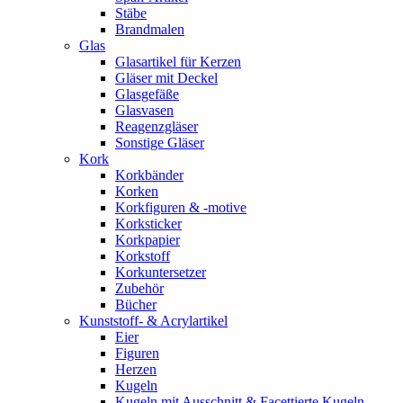
Stäbe
Brandmalen
Glas
Glasartikel für Kerzen
Gläser mit Deckel
Glasgefäße
Glasvasen
Reagenzgläser
Sonstige Gläser
Kork
Korkbänder
Korken
Korkfiguren & -motive
Korksticker
Korkpapier
Korkstoff
Korkuntersetzer
Zubehör
Bücher
Kunststoff- & Acrylartikel
Eier
Figuren
Herzen
Kugeln
Kugeln mit Ausschnitt & Facettierte Kugeln