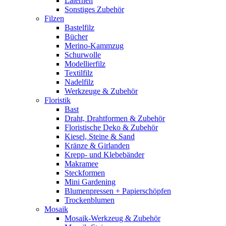
Laternen
Sonstiges Zubehör
Filzen
Bastelfilz
Bücher
Merino-Kammzug
Schurwolle
Modellierfilz
Textilfilz
Nadelfilz
Werkzeuge & Zubehör
Floristik
Bast
Draht, Drahtformen & Zubehör
Floristische Deko & Zubehör
Kiesel, Steine & Sand
Kränze & Girlanden
Krepp- und Klebebänder
Makramee
Steckformen
Mini Gardening
Blumenpressen + Papierschöpfen
Trockenblumen
Mosaik
Mosaik-Werkzeug & Zubehör