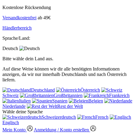
Kostenlose Rücksendung
Versandkostenfrei
ab 49€
Händlerbereich
Sprache/Land:
Deutsch
Bitte wähle dein Land aus.
Auf diese Weise können wir dir alle benötigten Informationen
anzeigen, da wir nur innerhalb Deutschlands und nach Österreich
liefern.
Deutschland
Österreich
Schweiz
Großbritannien
Frankreich
Italien
Spanien
Belgien
Niederlande
Rest der Welt
Wähle deine Sprache
Schweizerdeutsch
French
Englisch
Mein Konto
Anmeldung / Konto erstellen