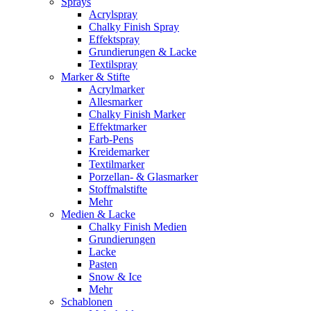
Sprays
Acrylspray
Chalky Finish Spray
Effektspray
Grundierungen & Lacke
Textilspray
Marker & Stifte
Acrylmarker
Allesmarker
Chalky Finish Marker
Effektmarker
Farb-Pens
Kreidemarker
Textilmarker
Porzellan- & Glasmarker
Stoffmalstifte
Mehr
Medien & Lacke
Chalky Finish Medien
Grundierungen
Lacke
Pasten
Snow & Ice
Mehr
Schablonen