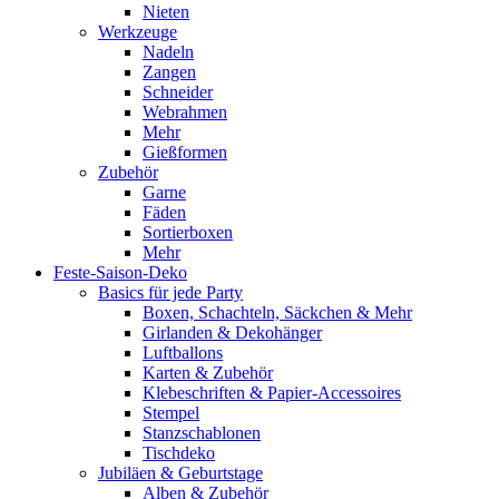
Nieten
Werkzeuge
Nadeln
Zangen
Schneider
Webrahmen
Mehr
Gießformen
Zubehör
Garne
Fäden
Sortierboxen
Mehr
Feste-Saison-Deko
Basics für jede Party
Boxen, Schachteln, Säckchen & Mehr
Girlanden & Dekohänger
Luftballons
Karten & Zubehör
Klebeschriften & Papier-Accessoires
Stempel
Stanzschablonen
Tischdeko
Jubiläen & Geburtstage
Alben & Zubehör