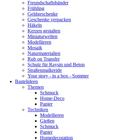
Freundschaftsbänder
Frühling
Geldgeschenke
Geschenke verpacken
Häkeln
Kerzen gestalten
Miniaturwelten
Modellieren
Mosaik
Naturmaterialien
Rub on Transfer
Schutz für Raysin und Beton
Straßenmalkreide
Your story - in a box - Sommer
Bastelideen
Themen
Schmuck
Home-Deco
Papier
Techniken
Modellieren
Gießen
Schmuck
Papier
Homedecoration