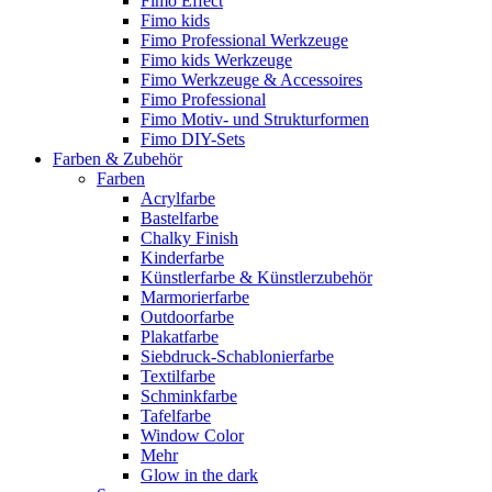
Fimo Effect
Fimo kids
Fimo Professional Werkzeuge
Fimo kids Werkzeuge
Fimo Werkzeuge & Accessoires
Fimo Professional
Fimo Motiv- und Strukturformen
Fimo DIY-Sets
Farben & Zubehör
Farben
Acrylfarbe
Bastelfarbe
Chalky Finish
Kinderfarbe
Künstlerfarbe & Künstlerzubehör
Marmorierfarbe
Outdoorfarbe
Plakatfarbe
Siebdruck-Schablonierfarbe
Textilfarbe
Schminkfarbe
Tafelfarbe
Window Color
Mehr
Glow in the dark