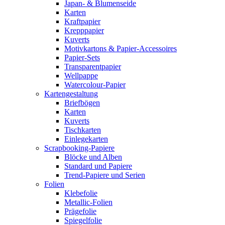
Japan- & Blumenseide
Karten
Kraftpapier
Krepppapier
Kuverts
Motivkartons & Papier-Accessoires
Papier-Sets
Transparentpapier
Wellpappe
Watercolour-Papier
Kartengestaltung
Briefbögen
Karten
Kuverts
Tischkarten
Einlegekarten
Scrapbooking-Papiere
Blöcke und Alben
Standard und Papiere
Trend-Papiere und Serien
Folien
Klebefolie
Metallic-Folien
Prägefolie
Spiegelfolie