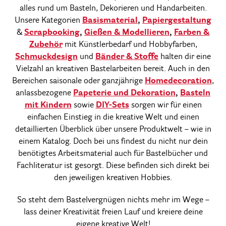
alles rund um Basteln, Dekorieren und Handarbeiten.
Unsere Kategorien
Basismaterial
,
Papiergestaltung
&
Scrapbooking
,
Gießen & Modellieren
,
Farben &
Zubehör
mit Künstlerbedarf und Hobbyfarben,
Schmuckdesign
und
Bänder & Stoffe
halten dir eine
Vielzahl an kreativen Bastelarbeiten bereit. Auch in den
Bereichen saisonale oder ganzjährige
Homedecoration
,
anlassbezogene
Papeterie und Dekoration
,
Basteln
mit Kindern
sowie
DIY-Sets
sorgen wir für einen
einfachen Einstieg in die kreative Welt und einen
detaillierten Überblick über unsere Produktwelt – wie in
einem Katalog. Doch bei uns findest du nicht nur dein
benötigtes Arbeitsmaterial auch für Bastelbücher und
Fachliteratur ist gesorgt. Diese befinden sich direkt bei
den jeweiligen kreativen Hobbies.
So steht dem Bastelvergnügen nichts mehr im Wege –
lass deiner Kreativität freien Lauf und kreiere deine
eigene kreative Welt!