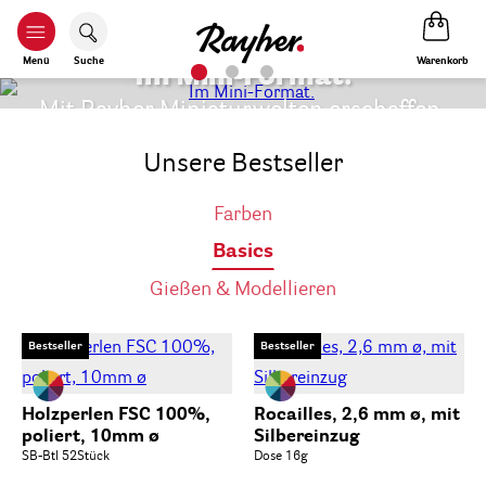
Warenkorb
Menü
Suche
Mini-Format.
Für
iniaturwelten erschaffen.
Mit Rayher 
Unsere Bestseller
Farben
Basics
Gießen & Modellieren
Bestseller
Bestseller
Holzperlen FSC 100%,
Rocailles, 2,6 mm ø, mit
poliert, 10mm ø
Silbereinzug
SB-Btl 52Stück
Dose 16g