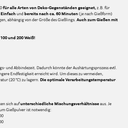
50
für alle Arten von Deko-Gegenständen geeignet,
z.B. für
.
Einfach
und
bereits nach ca. 60 Minuten
(je nach Gießform)
agen, abhängig von der Größe des Gießlings.
Auch zum Gießen mit
100 und 200 Weiß!
ngs- und Abbindezeit. Dadurch könnte der Aushärtungsprozess evtl.
ngere Endfestigkeit erreicht wird. Um dieses zu vermeiden,
atur (20 °C) zu lagern.
Die optimale Verarbeitungstemperatur
ken sich auf
unterschiedliche Mischungsverhältnisse
aus. Je
zum Gießpulver ist notwendig:
00
00