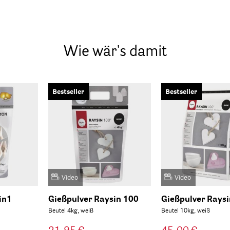
Wie wär's damit
Bestseller
Bestseller
Video
Video
in1
Gießpulver Raysin 100
Gießpulver Rays
Beutel 4kg, weiß
Beutel 10kg, weiß