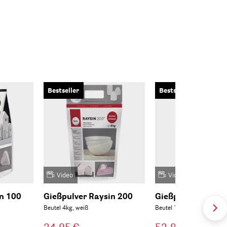
Bestseller
Bestseller
Video
Video
in 100
Gießpulver Raysin 200
Gießpulver Raysi
Beutel 4kg, weiß
Beutel 10kg, weiß