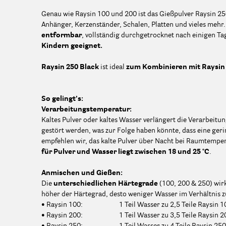
Genau wie Raysin 100 und 200 ist das Gießpulver Raysin 2
Anhänger, Kerzenständer, Schalen, Platten und vieles mehr
entformbar
, vollständig durchgetrocknet nach einigen T
Kindern geeignet.
Raysin 250 Black
ist ideal
zum Kombinieren mit Raysin 
So gelingt’s:
Verarbeitungstemperatur:
Kaltes Pulver oder kaltes Wasser verlängert die Verarbeitu
gestört werden, was zur Folge haben könnte, dass eine geri
empfehlen wir, das kalte Pulver über Nacht bei Raumtemper
für Pulver und Wasser liegt zwischen 18 und 25 °C
.
Anmischen und Gießen:
Die
unterschiedlichen Härtegrade
(100, 200 & 250) wir
höher der Härtegrad, desto weniger Wasser im Verhältnis 
• Raysin 100: 1 Teil Wasser zu 2,5 Teile Raysin 1
• Raysin 200: 1 Teil Wasser zu 3,5 Teile Raysin 2
• Raysin 250: 1 Teil Wasser zu 4 Teile Raysin 250