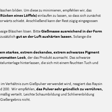
äschen bilden. Um diese zu minimieren, empfehlen wir, das
n Rücken eines Löffels)
einlaufen zu lassen, so dass sich zunächst
vorwärts schiebt. Anschließend kann der Rest zügig eingegossen
waige Bläschen lösen. Bitte
Gießmasse ausreichend in der Form
zusätzlich
gut an der Luft aushärten lassen.
Solange die
rem starkes, extrem deckendes, extrem schwarzes Pigment
arzmatten Look
, der das Produkt ausmacht. Das schwarze
elunterlage hinterlassen, die sich mit einem feuchten Tuch und
m Verhältnis zum Gießpulver verwendet wird, reagiert das Raysin
nd 200. Wir empfehlen,
das Pulver sehr gründlich zu verrühren,
hmäßig verteilt. Leichte Schaumbildung und Schlierenbildung
 Gießergebnis nicht.