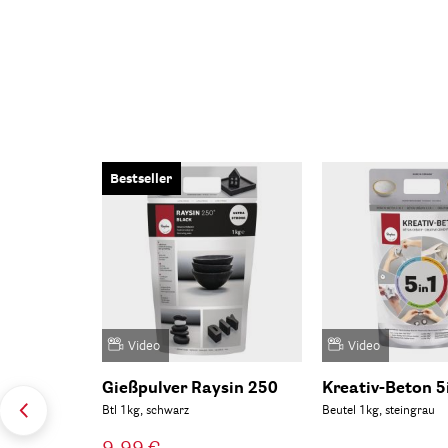
Bestseller
Video
Video
Gießpulver Raysin 250
Kreativ-Beton 5
Btl 1kg, schwarz
Beutel 1kg, steingrau