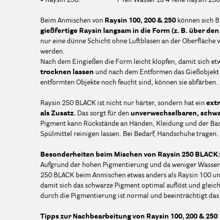
Beim Anmischen von
Raysin 100, 200 & 250
können sich Bl
gießfertige Raysin
langsam in die Form (z. B. über de
nur eine dünne Schicht ohne Luftblasen an der Oberfläche 
werden.
Nach dem Eingießen die Form leicht klopfen, damit sich et
trocknen lassen
und nach dem Entformen das Gießobjekt 
entformten Objekte noch feucht sind, können sie abfärben.
Raysin 250 BLACK ist nicht nur härter, sondern hat ein
ext
als Zusatz.
Das sorgt für den
unverwechselbaren, schw
Pigment kann Rückstände an Händen, Kleidung und der Bast
Spülmittel reinigen lassen. Bei Bedarf, Handschuhe tragen.
Besonderheiten beim Mischen von Raysin 250 BLACK:
Aufgrund der hohen Pigmentierung und da weniger Wasser i
250 BLACK beim Anmischen etwas anders als Raysin 100 u
damit sich das schwarze Pigment optimal auflöst und gleic
durch die Pigmentierung ist normal und beeinträchtigt das
Tipps zur Nachbearbeitung von Raysin 100, 200 & 250