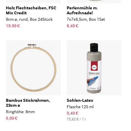
Holz Flechtscheiben, FSC
Perlenmühle m.
Mix Credit
Aufreihnadel
9cm ø, rund, Box 24Stück
7x7x6,5cm, Box 1Set
19,99 €
8,49 €
Bambus Stickrahmen,
Sohlen-Latex
23cm ø
Flasche 125 ml
Ringhöhe: 8mm
9,49 €
6,99 €
75,92 € / 1 l