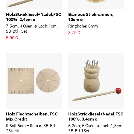
HolzStrickliesel+Nadel,FSC
Bambus Stickrahmen,
100%, 2,4cm ø
10cm ø
7,5cm, 4 Ösen, ø-Loch:1cm,
Ringhöhe: 8mm
SB-Btl 1Set
3,79 €
5,99 €
Holz Flechtscheiben, FSC
HolzStrickliesel+Nadel,FSC
Mix Credit
100%, 3,4cm ø
9,5x9,5cm + 9cm ø, SB-Btl.
6,2cm, 6 Ösen, ø-Loch:1,5cm,
2Stück
SB-Btl 1Set