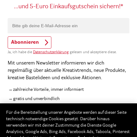
...und 5-Euro Einkaufsgutschein sichern!*
Abonnieren
Ja, ich habe die
Datenschutzerklärung
gelesen und akzeptiere diese.
Mit unserem Newsletter informieren wir dich
regelmäßig über aktuelle Kreativtrends, neue Produkte,
kreative Bastelideen und exklusive Aktionen.
zahlreiche Vorteile, immer informiert
gratis und unverbindlich
jederzeit abbestellbar
Für die Bereitstellung unserer Angebote werden auf dieser Seite
* Rabatt nicht auszahlbar, einlösbar ab 20,-€ Warenwert
technisch notwendige Cookies gesetzt. Darüber hinaus
verwenden wir mit deiner Zustimmung die Dienste Google
Analytics, Google Ads, Bing Ads, Facebook Ads, Taboola, Pinterest