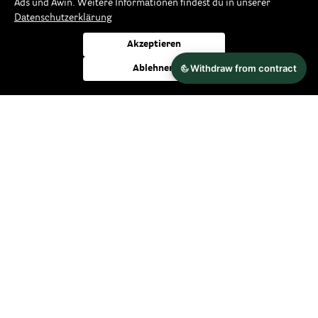
Ads und Awin. Weitere Informationen findest du in unserer
Datenschutzerklärung
Zahlungsarten
Akzeptieren
Ablehnen
Versandarten
Wir versenden klimaneutral und bereits
ab 49,-€
versandkostenfrei innerhalb Deutschlands und nach
Österreich.
mehr erfahren