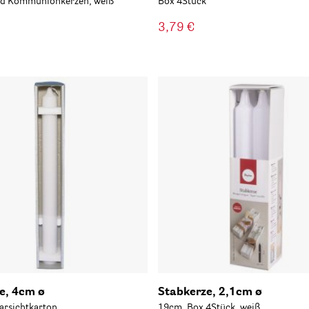
und Kommunionkerzen, weiß
Box 4Stück
3,79 €
e, 4cm ø
Stabkerze, 2,1cm ø
arsichtkarton
19cm, Box 4Stück, weiß