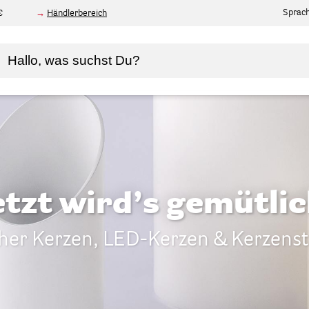
Sprac
€
Händlerbereich
etzt wird’s gemütlic
her Kerzen, LED-Kerzen & Kerzens