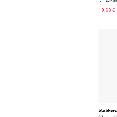
für Tauf- 
19,99 €
Stabkerz
40cm, in Kl