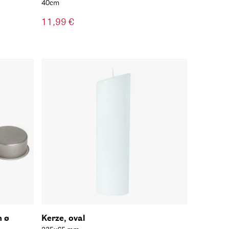
40cm
11,99 €
m ø
Kerze, oval