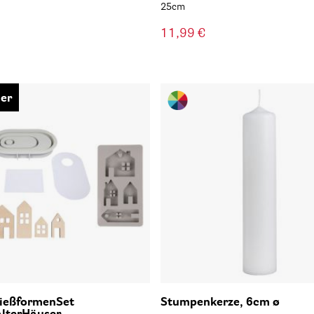
25cm
11,99 €
ler
GießformenSet
Stumpenkerze, 6cm ø