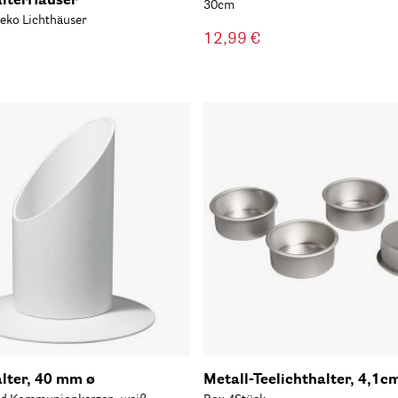
lterHäuser
30cm
Deko Lichthäuser
12,99 €
lter, 40 mm ø
Metall-Teelichthalter, 4,1c