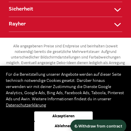
Sicherheit
Rayher
Alle angegebenen Preise sind Endpreise und beinhalten (soweit
notwendig) bereits die gesetzliche Mehrwertsteuer. Aufgrund
unterschiedlicher Bildschirmdarstellungen sind Farbabweichungen
möglich. Eventuell angezeigte Deko-Ideen dienen lediglich als Anregung
und stehen nicht zum Verkauf.
Für die Bereitstellung unserer Angebote werden auf dieser Seite
** Die 3 für 2-Aktion gilt für alle Artikel der Kategorie „Gießen –
technisch notwendige Cookies gesetzt. Darüber hinaus
Modellieren / Gießformen“ in unserem Onlineshop unter
verwenden wir mit deiner Zustimmung die Dienste Google
www.Rayher.com. Ab 3 Gießformen im Warenkorb erhältst du die
Analytics, Google Ads, Bing Ads, Facebook Ads, Taboola, Pinterest
günstigste Gießform gratis. Dieses Angebot potenziert sich im 3er-
Ads und Awin. Weitere Informationen findest du in unserer
Rhythmus: Ab 6 Gießformen, sind die beiden günstigsten Gießformen
Datenschutzerklärung
gratis, ab 9 Gießformen erhältst du die 3 günstigsten gratis usw. Der
Rabatt wird automatisch beim Bestellvorgang im Warenkorb
Akzeptieren
abgezogen. Keine Barauszahlung möglich. Fällt die Anzahl der
Gießformen im Falle eines Teilwiderrufes unter 3, 6, 9 usw.
Ablehnen
Gießformen, reduziert sich bzw. verfällt die 3 für 2-Aktion.