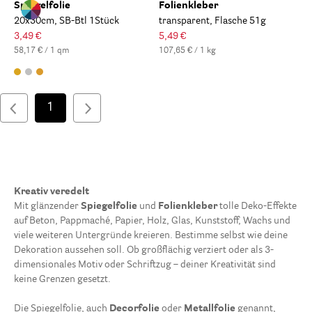
Spiegelfolie
Folienkleber
20x30cm, SB-Btl 1Stück
transparent, Flasche 51g
3,49 €
5,49 €
58,17 € / 1 qm
107,65 € / 1 kg
1
Kreativ veredelt
Mit glänzender
Spiegelfolie
und
Folienkleber
tolle Deko-Effekte
auf Beton, Pappmaché, Papier, Holz, Glas, Kunststoff, Wachs und
viele weiteren Untergründe kreieren. Bestimme selbst wie deine
Dekoration aussehen soll. Ob großflächig verziert oder als 3-
dimensionales Motiv oder Schriftzug – deiner Kreativität sind
keine Grenzen gesetzt.
Die Spiegelfolie, auch
Decorfolie
oder
Metallfolie
genannt,