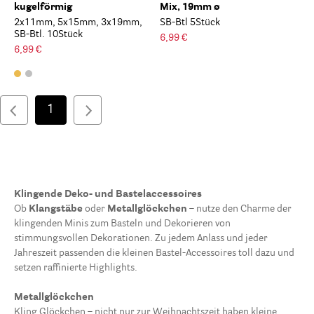
kugelförmig
Mix, 19mm ø
2x11mm, 5x15mm, 3x19mm,
SB-Btl 5Stück
SB-Btl. 10Stück
6,99 €
6,99 €
1
Klingende Deko- und Bastelaccessoires
Ob
Klangstäbe
oder
Metallglöckchen
– nutze den Charme der
klingenden Minis zum Basteln und Dekorieren von
stimmungsvollen Dekorationen. Zu jedem Anlass und jeder
Jahreszeit passenden die kleinen Bastel-Accessoires toll dazu und
setzen raffinierte Highlights.
Metallglöckchen
Kling Glöckchen – nicht nur zur Weihnachtszeit haben kleine