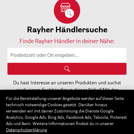
Rayher Händlersuche
Finde Rayher Händler in deiner Nähe:
Du hast Interesse an unseren Produkten und suchst
nach einem Fachhändler in deiner Nähe? Mit der
Nennung deiner Postleitzahl oder deinem Ort kannst du
Für die Bereitstellung unserer Angebote werden auf dieser Seite
dir diesen hier schnell und einfach anzeigen lassen.
technisch notwendige Cookies gesetzt. Darüber hinaus
verwenden wir mit deiner Zustimmung die Dienste Google
Analytics, Google Ads, Bing Ads, Facebook Ads, Taboola, Pinterest
Ads und Awin. Weitere Informationen findest du in unserer
5€
Datenschutzerklärung