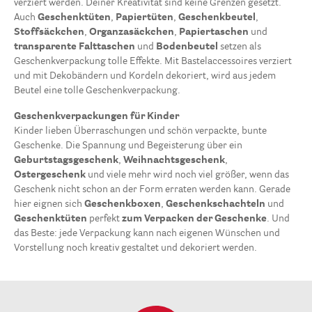
verziert werden. Deiner Kreativität sind keine Grenzen gesetzt.
Auch
Geschenktüten
,
Papiertüten
,
Geschenkbeutel
,
Stoffsäckchen
,
Organzasäckchen
,
Papiertaschen
und
transparente Falttaschen
und
Bodenbeutel
setzen als
Geschenkverpackung tolle Effekte. Mit Bastelaccessoires verziert
und mit Dekobändern und Kordeln dekoriert, wird aus jedem
Beutel eine tolle Geschenkverpackung.
Geschenkverpackungen für Kinder
Kinder lieben Überraschungen und schön verpackte, bunte
Geschenke. Die Spannung und Begeisterung über ein
Geburtstagsgeschenk
,
Weihnachtsgeschenk
,
Ostergeschenk
und viele mehr wird noch viel größer, wenn das
Geschenk nicht schon an der Form erraten werden kann. Gerade
hier eignen sich
Geschenkboxen
,
Geschenkschachteln
und
Geschenktüten
perfekt
zum Verpacken der Geschenke
. Und
das Beste: jede Verpackung kann nach eigenen Wünschen und
Vorstellung noch kreativ gestaltet und dekoriert werden.