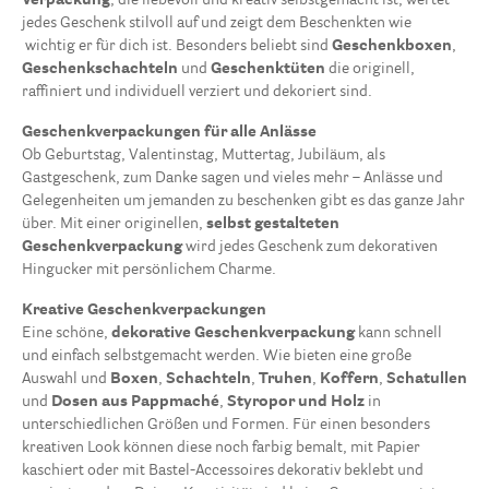
Verpackung
, die liebevoll und kreativ selbstgemacht ist, wertet
jedes Geschenk stilvoll auf und zeigt dem Beschenkten wie
wichtig er für dich ist. Besonders beliebt sind
Geschenkboxen
,
Geschenkschachteln
und
Geschenktüten
die originell,
raffiniert und individuell verziert und dekoriert sind.
Geschenkverpackungen für alle Anlässe
Ob Geburtstag, Valentinstag, Muttertag, Jubiläum, als
Gastgeschenk, zum Danke sagen und vieles mehr – Anlässe und
Gelegenheiten um jemanden zu beschenken gibt es das ganze Jahr
über. Mit einer originellen,
selbst gestalteten
Geschenkverpackung
wird jedes Geschenk zum dekorativen
Hingucker mit persönlichem Charme.
Kreative Geschenkverpackungen
Eine schöne,
dekorative Geschenkverpackung
kann schnell
und einfach selbstgemacht werden. Wie bieten eine große
Auswahl und
Boxen
,
Schachteln
,
Truhen
,
Koffern
,
Schatullen
und
Dosen aus Pappmaché
,
Styropor und Holz
in
unterschiedlichen Größen und Formen. Für einen besonders
kreativen Look können diese noch farbig bemalt, mit Papier
kaschiert oder mit Bastel-Accessoires dekorativ beklebt und