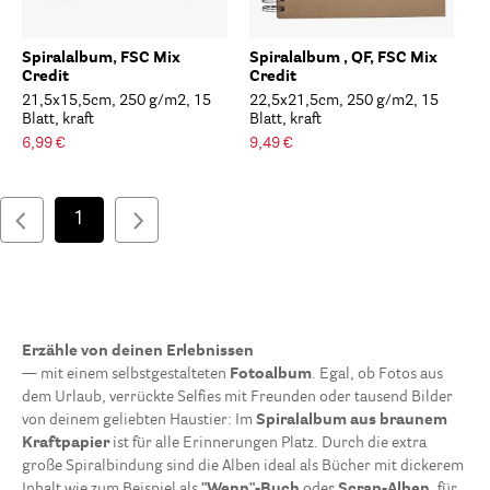
Spiralalbum, FSC Mix
Spiralalbum , QF, FSC Mix
Credit
Credit
21,5x15,5cm, 250 g/m2, 15
22,5x21,5cm, 250 g/m2, 15
Blatt, kraft
Blatt, kraft
6,99 €
9,49 €
1
Erzähle von deinen Erlebnissen
— mit einem selbstgestalteten
Fotoalbum
. Egal, ob Fotos aus
dem Urlaub, verrückte Selfies mit Freunden oder tausend Bilder
von deinem geliebten Haustier: Im
Spiralalbum aus braunem
Kraftpapier
ist für alle Erinnerungen Platz. Durch die extra
große Spiralbindung sind die Alben ideal als Bücher mit dickerem
Inhalt wie zum Beispiel als
"Wenn"-Buch
oder
Scrap-Alben
, für