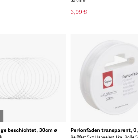
35 cm ø
3,99 €
o
nge beschichtet, 30cm ø
Perlonfaden transparent, 
k
Reißfest 5kg,Hängelast 1kg, Rolle 