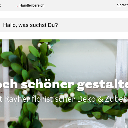
Sprac
€
Händlerbereich
ch schöner gestalt
t Rayher floristischer Deko & Zubeh