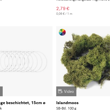
2,79 €
0,06 € / 1 m
o
Video
nge beschichtet, 15cm ø
Islandmoos
k
SB-Btl. 100 g