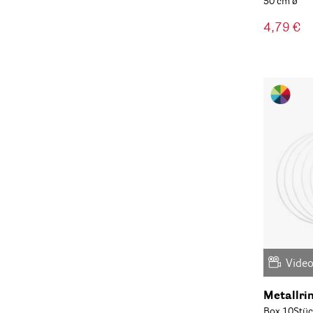
50 cm ø
4,79 €
Vide
Metallri
Box 10Stüc