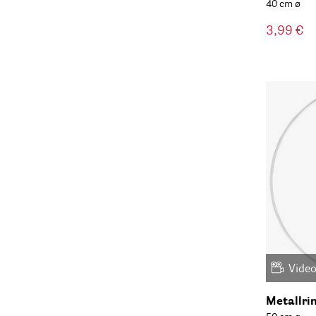
40 cm ø
3,99 €
Vide
Metallri