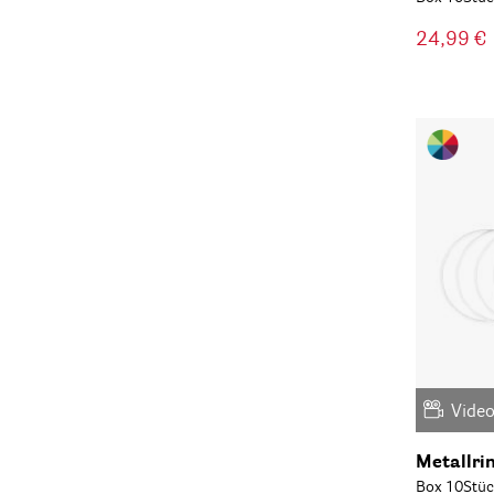
24,99 €
Vide
Metallri
Box 10Stüc