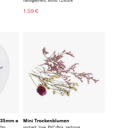
handgedreht, Bund 12Stück
1,59 €
0,35mm ø
Mini Trockenblumen
50m
sortiert, lose, PVC-Box, zartrosa