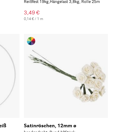
Reißfest 19kg,Hängelast 3,8kg, Rolle 25m
3,49 €
0,14 € / 1 m
eiß
Satinröschen, 12mm ø