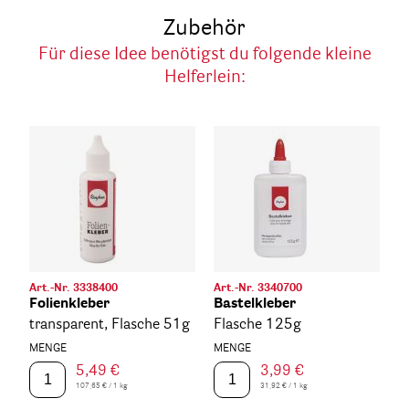
Zubehör
Für diese Idee benötigst du folgende kleine
Helferlein:
Art.-Nr. 3338400
Art.-Nr. 3340700
Folienkleber
Bastelkleber
transparent, Flasche 51g
Flasche 125g
MENGE
MENGE
5,49 €
3,99 €
107,65 € / 1 kg
31,92 € / 1 kg