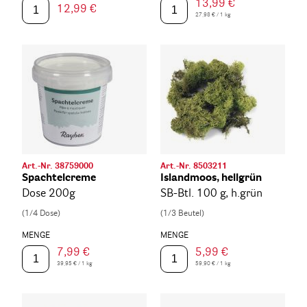
13,99 €
12,99 €
27,98 € / 1 kg
Art.-Nr. 38759000
Art.-Nr. 8503211
Spachtelcreme
Islandmoos, hellgrün
Dose 200g
SB-Btl. 100 g, h.grün
(1/4 Dose)
(1/3 Beutel)
MENGE
MENGE
7,99 €
5,99 €
39,95 € / 1 kg
59,90 € / 1 kg