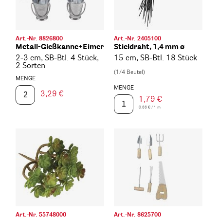
Art.-Nr. 8826800
Art.-Nr. 2405100
Metall-Gießkanne+Eimer
Stieldraht, 1,4 mm ø
2-3 cm, SB-Btl. 4 Stück,
15 cm, SB-Btl. 18 Stück
2 Sorten
(1/4 Beutel)
MENGE
MENGE
3,29 €
1,79 €
0,66 € / 1 m
Art.-Nr. 55748000
Art.-Nr. 8625700