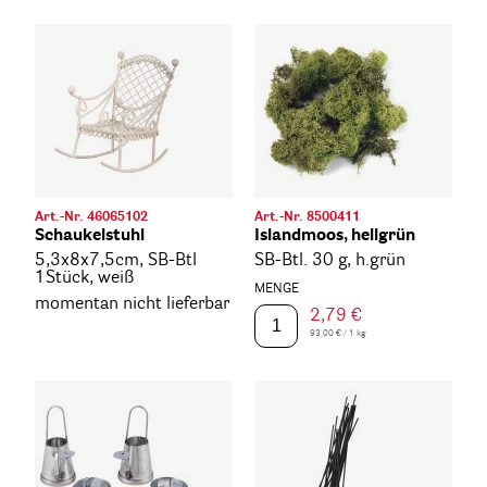
Art.-Nr. 46065102
Art.-Nr. 8500411
Schaukelstuhl
Islandmoos, hellgrün
5,3x8x7,5cm, SB-Btl
SB-Btl. 30 g, h.grün
1Stück, weiß
MENGE
momentan nicht lieferbar
2,79 €
93,00 € / 1 kg