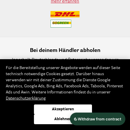
mehr erfahren
Bei deinem Händler abholen
Innerhalb Deutschlands und Österreichs versenden wir
kostenlos
an einen Rayher-Stützpunkthändler oder eine
Für die Bereitstellung unserer Angebote werden auf dieser Seite
Rayher-Filiale in deiner Nähe.
technisch notwendige Cookies gesetzt. Darüber hinaus
mehr erfahren
verwenden wir mit deiner Zustimmung die Dienste Google
Analytics, Google Ads, Bing Ads, Facebook Ads, Taboola, Pinterest
Ads und Awin. Weitere Informationen findest du in unserer
Datenschutzerklärung
Sicher einkaufen
Akzeptieren
Wir verwenden modernste Verschlüsselungstechnologie,
Ablehnen
um einen Schutz deiner persönlichen Daten zu
gewährleisten.