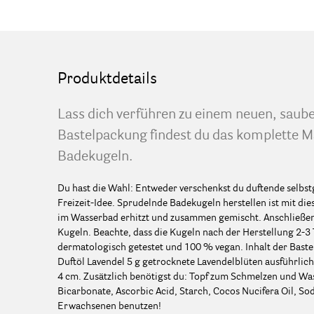
Produktdetails
Lass dich verführen zu einem neuen, saub
Bastelpackung findest du das komplette Ma
Badekugeln.
Du hast die Wahl: Entweder verschenkst du duftende selbst
Freizeit-Idee. Sprudelnde Badekugeln herstellen ist mit di
im Wasserbad erhitzt und zusammen gemischt. Anschließen
Kugeln. Beachte, dass die Kugeln nach der Herstellung 2-3
dermatologisch getestet und 100 % vegan. Inhalt der Bast
Duftöl Lavendel 5 g getrocknete Lavendelblüten ausführliche
4 cm. Zusätzlich benötigst du: Topf zum Schmelzen und W
Bicarbonate, Ascorbic Acid, Starch, Cocos Nucifera Oil, Sod
Erwachsenen benutzen!