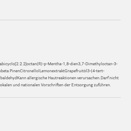
oxabicyclo[2.2.2]octan(R)-p-Mentha-1,8-dien3,7-Dimethyloctan-3-
beta PinenCitronellolLemonextraktGrapefruitöl3-(4-tert-
baldehydKann allergische Hautreaktionen verursachen.Darf nicht
lokalen und nationalen Vorschriften der Entsorgung zuführen.