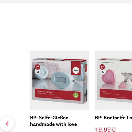
BP: Seife-Gießen
BP: Knetseife L
handmade with love
19,99 €