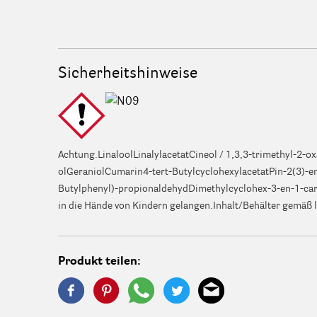
Sicherheitshinweise
Achtung.LinaloolLinalylacetatCineol / 1,3,3-trimethyl-2-
olGeraniolCumarin4-tert-ButylcyclohexylacetatPin-2(3)-en
Butylphenyl)-propionaldehydDimethylcyclohex-3-en-1-car
in die Hände von Kindern gelangen.Inhalt/Behälter gemäß 
Produkt teilen: