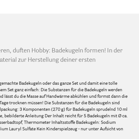
eren, duften Hobby: Badekugeln formen! In der
terial zur Herstellung deiner ersten
gemachte Badekugeln oder das ganze Set und damit eine tolle
esem Set ganz einfach: Die Substanzen für die Badekugeln werden
d lässt du die Masse auf Handwärme abkühlen und formst dann die
 Tage trocknen müssen! Die Substanzen für die Badekugeln sind
elpackung: 3 Komponenten (270 g) für Badekugeln sprudelnd 10 ml
, bebilderte Anleitung Der Inhalt reicht für 5 Badekugeln mit Ø ca.
asserbadtopf, Thermometer Inhaltsstoffe Badekugeln: Sodium
ium Lauryl Sulfate Kein Kinderspielzeug - nur unter Aufsicht von