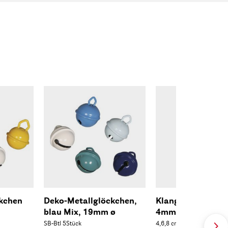
kchen
Deko-Metallglöckchen,
Klangstäbe ø auß
blau Mix, 19mm ø
4mm
SB-Btl 5Stück
4,6,8 cm, sortiert, SB-Btl 