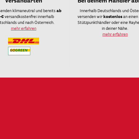
Versandarten
Bei deinem Händler ab
senden klimaneutral und bereits
ab
Innerhalb Deutschlands und Öste
-€
versandkostenfrei innerhalb
versenden wir
kostenlos
an einen
tschlands und nach Österreich.
Stützpunkthändler oder eine Rayher
mehr erfahren
in deiner Nähe.
mehr erfahren