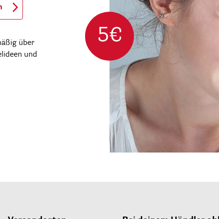
n
5€
mäßig über
elideen und