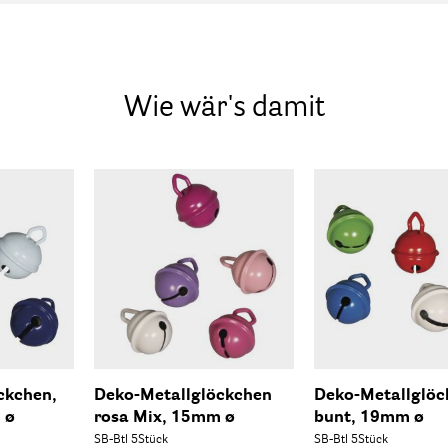
Wie wär's damit
ckchen,
Deko-Metallglöckchen
Deko-Metallglöc
 ø
rosa Mix, 15mm ø
bunt, 19mm ø
SB-Btl 5Stück
SB-Btl 5Stück