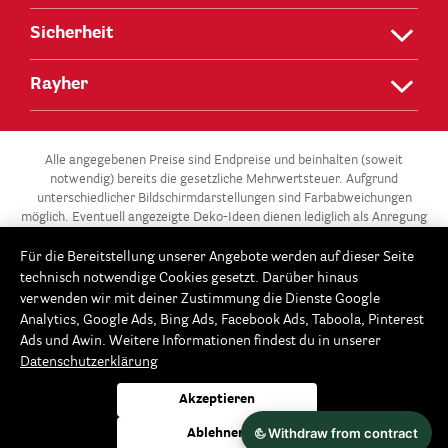
Sicherheit
Rayher
Alle angegebenen Preise sind Endpreise und beinhalten (soweit
notwendig) bereits die gesetzliche Mehrwertsteuer. Aufgrund
unterschiedlicher Bildschirmdarstellungen sind Farbabweichungen
möglich. Eventuell angezeigte Deko-Ideen dienen lediglich als Anregung
und stehen nicht zum Verkauf.
Für die Bereitstellung unserer Angebote werden auf dieser Seite
** Die 3 für 2-Aktion gilt für alle Artikel der Kategorie „Gießen –
technisch notwendige Cookies gesetzt. Darüber hinaus
Modellieren / Gießformen“ in unserem Onlineshop unter
verwenden wir mit deiner Zustimmung die Dienste Google
www.Rayher.com. Ab 3 Gießformen im Warenkorb erhältst du die
Analytics, Google Ads, Bing Ads, Facebook Ads, Taboola, Pinterest
günstigste Gießform gratis. Dieses Angebot potenziert sich im 3er-
Ads und Awin. Weitere Informationen findest du in unserer
Rhythmus: Ab 6 Gießformen, sind die beiden günstigsten Gießformen
Datenschutzerklärung
gratis, ab 9 Gießformen erhältst du die 3 günstigsten gratis usw. Der
Rabatt wird automatisch beim Bestellvorgang im Warenkorb
Akzeptieren
abgezogen. Keine Barauszahlung möglich. Fällt die Anzahl der
Gießformen im Falle eines Teilwiderrufes unter 3, 6, 9 usw.
Ablehnen
Gießformen, reduziert sich bzw. verfällt die 3 für 2-Aktion.