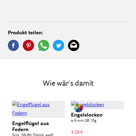
Produkt teilen:
Wie wär's damit
Engelslocken
En
ø 9 mm,SB 15g
SB-
Engelflügel aus
Federn
3,29 €
3,9
5cm, SB-Btl 2Stück, weiß