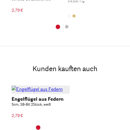
219,33 € / 1 kg
399,0
2,79 €
Kunden kauften auch
Engelflügel aus Federn
5cm, SB-Btl 2Stück, weiß
2,79 €