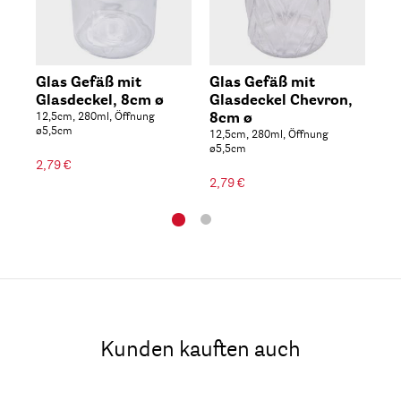
Glas Gefäß mit
Glas Gefäß mit
Gl
Glasdeckel, 8cm ø
Glasdeckel Chevron,
Gl
12,5cm, 280ml, Öffnung
8cm ø
8c
ø5,5cm
12,5cm, 280ml, Öffnung
12,
ø5,5cm
ø5
2,79 €
2,79 €
2,7
Kunden kauften auch