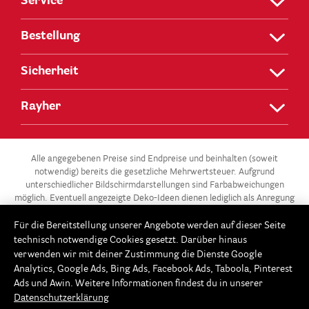
Service
Bestellung
Sicherheit
Rayher
Alle angegebenen Preise sind Endpreise und beinhalten (soweit
notwendig) bereits die gesetzliche Mehrwertsteuer. Aufgrund
unterschiedlicher Bildschirmdarstellungen sind Farbabweichungen
möglich. Eventuell angezeigte Deko-Ideen dienen lediglich als Anregung
und stehen nicht zum Verkauf.
Für die Bereitstellung unserer Angebote werden auf dieser Seite
** Die 3 für 2-Aktion gilt für alle Artikel der Kategorie „Gießen –
technisch notwendige Cookies gesetzt. Darüber hinaus
Modellieren / Gießformen“ in unserem Onlineshop unter
verwenden wir mit deiner Zustimmung die Dienste Google
www.Rayher.com. Ab 3 Gießformen im Warenkorb erhältst du die
Analytics, Google Ads, Bing Ads, Facebook Ads, Taboola, Pinterest
günstigste Gießform gratis. Dieses Angebot potenziert sich im 3er-
Ads und Awin. Weitere Informationen findest du in unserer
Rhythmus: Ab 6 Gießformen, sind die beiden günstigsten Gießformen
Datenschutzerklärung
gratis, ab 9 Gießformen erhältst du die 3 günstigsten gratis usw. Der