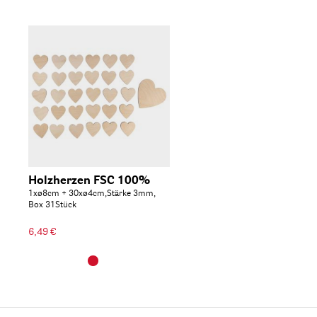
Holzherzen FSC 100%
1xø8cm + 30xø4cm,Stärke 3mm,
Box 31Stück
6,49 €