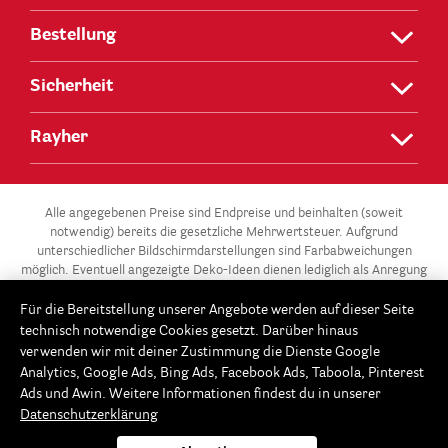
Bestellung
Sicherheit
Rayher
Alle angegebenen Preise sind Endpreise und beinhalten (soweit
notwendig) bereits die gesetzliche Mehrwertsteuer. Aufgrund
unterschiedlicher Bildschirmdarstellungen sind Farbabweichungen
möglich. Eventuell angezeigte Deko-Ideen dienen lediglich als Anregung
und stehen nicht zum Verkauf.
Für die Bereitstellung unserer Angebote werden auf dieser Seite
** Die 3 für 2-Aktion gilt für alle Artikel der Kategorie „Gießen –
technisch notwendige Cookies gesetzt. Darüber hinaus
Modellieren / Gießformen“ in unserem Onlineshop unter
verwenden wir mit deiner Zustimmung die Dienste Google
www.Rayher.com. Ab 3 Gießformen im Warenkorb erhältst du die
Analytics, Google Ads, Bing Ads, Facebook Ads, Taboola, Pinterest
günstigste Gießform gratis. Dieses Angebot potenziert sich im 3er-
Ads und Awin. Weitere Informationen findest du in unserer
Rhythmus: Ab 6 Gießformen, sind die beiden günstigsten Gießformen
Datenschutzerklärung
gratis, ab 9 Gießformen erhältst du die 3 günstigsten gratis usw. Der
Rabatt wird automatisch beim Bestellvorgang im Warenkorb