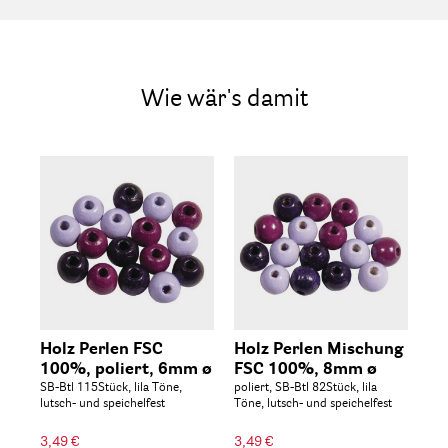
Wie wär's damit
Holz Perlen FSC
Holz Perlen Mischung
Ho
100%, poliert, 6mm ø
FSC 100%, 8mm ø
FS
SB-Btl 115Stück, lila Töne,
poliert, SB-Btl 82Stück, lila
pol
lutsch- und speichelfest
Töne, lutsch- und speichelfest
sch
spe
3,49 €
3,49 €