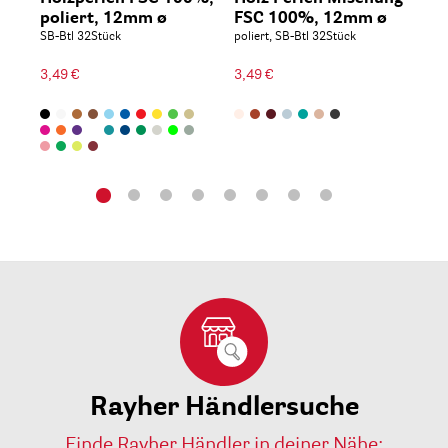
poliert, 12mm ø
FSC 100%, 12mm ø
3,
SB-Btl 32Stück
poliert, SB-Btl 32Stück
Spu
3,49 €
3,49 €
13
0,05 
Rayher Händlersuche
Finde Rayher Händler in deiner Nähe: