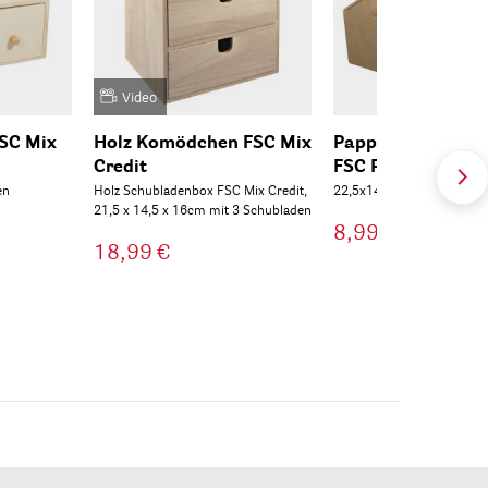
Video
SC Mix
Holz Komödchen FSC Mix
Pappmaché Sorti
Credit
FSC Recycled 10
en
Holz Schubladenbox FSC Mix Credit,
22,5x14x10cm, 4 kl., 1 gr.
21,5 x 14,5 x 16cm mit 3 Schubladen
8,99 €
18,99 €