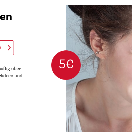
ren
n
5€
mäßig über
elideen und