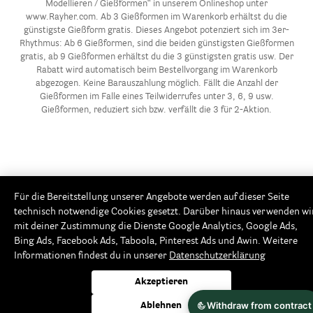
Modellieren / Gießformen“ in unserem Onlineshop unter
www.Rayher.com. Ab 3 Gießformen im Warenkorb erhältst du die
günstigste Gießform gratis. Dieses Angebot potenziert sich im 3er-
Rhythmus: Ab 6 Gießformen, sind die beiden günstigsten Gießformen
gratis, ab 9 Gießformen erhältst du die 3 günstigsten gratis usw. Der
Rabatt wird automatisch beim Bestellvorgang im Warenkorb
abgezogen. Keine Barauszahlung möglich. Fällt die Anzahl der
Gießformen im Falle eines Teilwiderrufes unter 3, 6, 9 usw.
Gießformen, reduziert sich bzw. verfällt die 3 für 2-Aktion.
Für die Bereitstellung unserer Angebote werden auf dieser Seite
technisch notwendige Cookies gesetzt. Darüber hinaus verwenden wi
mit deiner Zustimmung die Dienste Google Analytics, Google Ads,
Bing Ads, Facebook Ads, Taboola, Pinterest Ads und Awin. Weitere
Informationen findest du in unserer
Datenschutzerklärung
Akzeptieren
Ablehnen