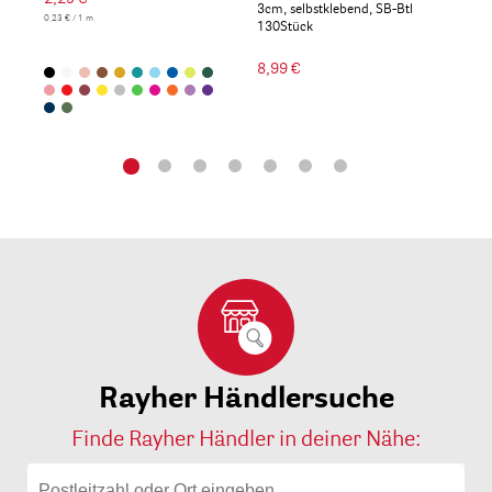
3cm, selbstklebend, SB-Btl
0,23 € / 1 m
2,14 
130Stück
8,99 €
Rayher Händlersuche
Finde Rayher Händler in deiner Nähe: