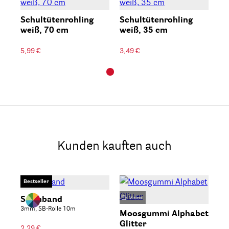
Schultütenrohling
Schultütenrohling
weiß, 70 cm
weiß, 35 cm
5,99 €
3,49 €
Kunden kauften auch
Bestseller
Satinband
Video
Po
3mm, SB-Rolle 10m
3cm
Moosgummi Alphabet
Glitter
2,29 €
4,2