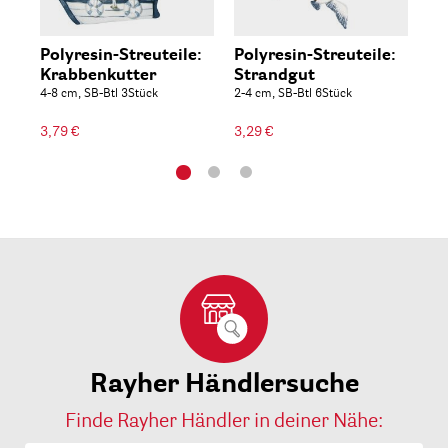
Polyresin-Streuteile:
Polyresin-Streuteile:
Po
Krabbenkutter
Strandgut
St
4-8 cm, SB-Btl 3Stück
2-4 cm, SB-Btl 6Stück
2-8
3,79 €
3,29 €
3,2
Rayher Händlersuche
Finde Rayher Händler in deiner Nähe: