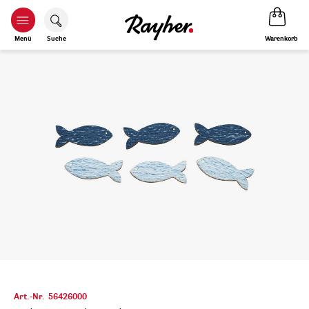
Warenkorb
Menü
Suche
Art.-Nr.
56426000