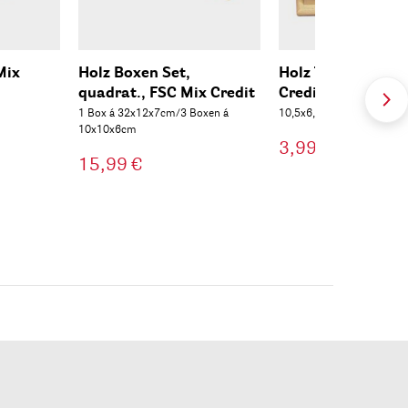
Mix
Holz Boxen Set,
Holz Truhe FSC M
quadrat., FSC Mix Credit
Credit
1 Box á 32x12x7cm/3 Boxen á
10,5x6,5cm
10x10x6cm
3,99 €
15,99 €