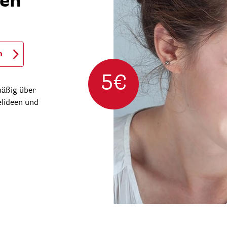
ren
n
5€
mäßig über
elideen und