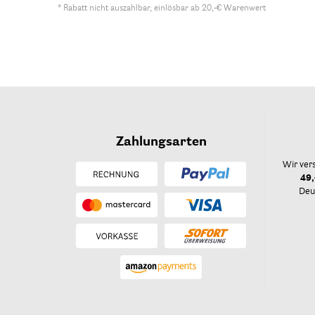
* Rabatt nicht auszahlbar, einlösbar ab 20,-€ Warenwert
Zahlungsarten
Wir ver
49,
Deu