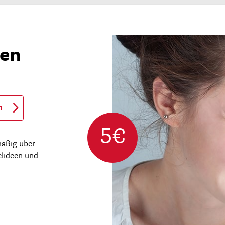
ren
n
5€
mäßig über
elideen und