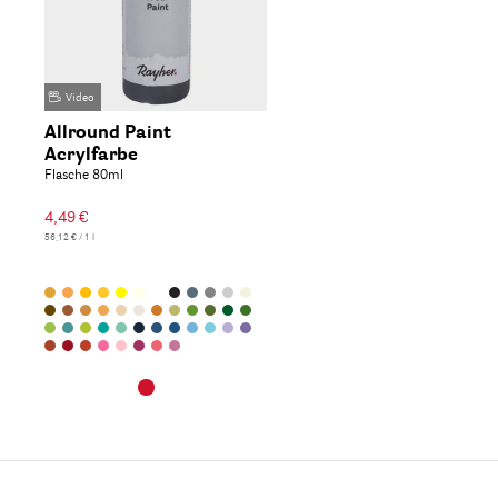
Video
Allround Paint
Acrylfarbe
Flasche 80ml
4,49 €
56,12 € / 1 l