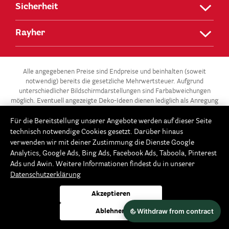
Sicherheit
Rayher
Alle angegebenen Preise sind Endpreise und beinhalten (soweit
notwendig) bereits die gesetzliche Mehrwertsteuer. Aufgrund
unterschiedlicher Bildschirmdarstellungen sind Farbabweichungen
möglich. Eventuell angezeigte Deko-Ideen dienen lediglich als Anregung
und stehen nicht zum Verkauf.
Für die Bereitstellung unserer Angebote werden auf dieser Seite
** Die 3 für 2-Aktion gilt für alle Artikel der Kategorie „Gießen –
technisch notwendige Cookies gesetzt. Darüber hinaus
Modellieren / Gießformen“ in unserem Onlineshop unter
verwenden wir mit deiner Zustimmung die Dienste Google
www.Rayher.com. Ab 3 Gießformen im Warenkorb erhältst du die
Analytics, Google Ads, Bing Ads, Facebook Ads, Taboola, Pinterest
günstigste Gießform gratis. Dieses Angebot potenziert sich im 3er-
Ads und Awin. Weitere Informationen findest du in unserer
Rhythmus: Ab 6 Gießformen, sind die beiden günstigsten Gießformen
Datenschutzerklärung
gratis, ab 9 Gießformen erhältst du die 3 günstigsten gratis usw. Der
Rabatt wird automatisch beim Bestellvorgang im Warenkorb
Akzeptieren
abgezogen. Keine Barauszahlung möglich. Fällt die Anzahl der
Gießformen im Falle eines Teilwiderrufes unter 3, 6, 9 usw.
Ablehnen
Gießformen, reduziert sich bzw. verfällt die 3 für 2-Aktion.