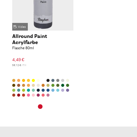
Video
Allround Paint
Acrylfarbe
Flasche 80ml
4,49 €
56,12 € / 1 l