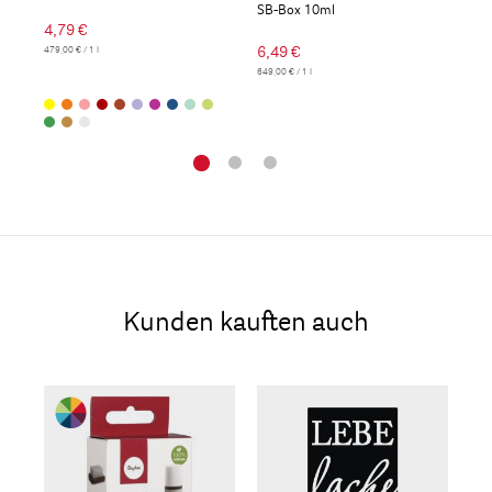
SB-Box 10ml
4,79 €
5,9
6,49 €
479,00 € / 1 l
599,0
649,00 € / 1 l
Kunden kauften auch
Be