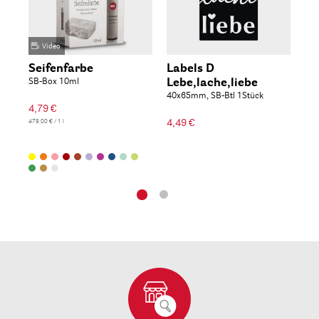
Video
Seifenfarbe
Labels D
Fa
SB-Box 10ml
Lebe,lache,liebe
PET
40x65mm, SB-Btl 1Stück
4,79 €
4,7
4,49 €
479,00 € / 1 l
239,5