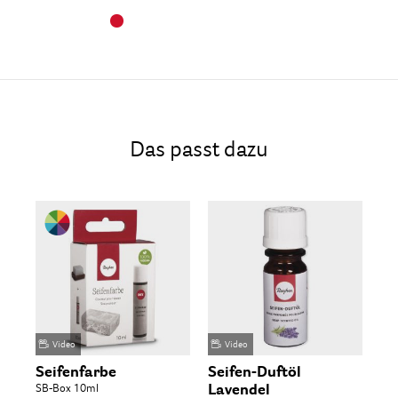
Das passt dazu
Video
Video
Seifenfarbe
Seifen-Duftöl
Al
SB-Box 10ml
Lavendel
SB-