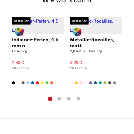
Wie wär's damit
Bestseller
Bestseller
Ro
ma
Indianer-Perlen, 4,5
Metallic-Rocailles,
2,6
mm ø
matt
Dose 17g
2,6 mm ø, Dose 17g
3,2
193,5
2,49 €
3,29 €
146,47 € / 1 kg
193,53 € / 1 kg