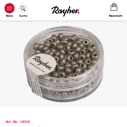
Warenkorb
Menü
Suche
Art.-Nr.
14316