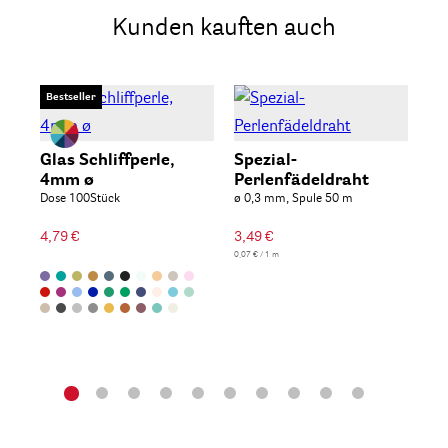
Kunden kauften auch
Bestseller
Be
Glas Schliffperle,
Spezial-
Ro
4mm ø
Perlenfädeldraht
op
Dose 100Stück
ø 0,3 mm, Spule 50 m
Dos
4,79 €
3,49 €
2,4
0,07 € / 1 m
146,4