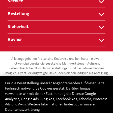
Service
Bestellung
Sicherheit
Rayher
Alle angegebenen Preise sind Endpreise und beinhalten (soweit
notwendig) bereits die gesetzliche Mehrwertsteuer. Aufgrund
unterschiedlicher Bildschirmdarstellungen sind Farbabweichungen
möglich. Eventuell angezeigte Deko-Ideen dienen lediglich als Anregung
und stehen nicht zum Verkauf.
Für die Bereitstellung unserer Angebote werden auf dieser Seite
** Die 3 für 2-Aktion gilt für alle Artikel der Kategorie „Gießen –
technisch notwendige Cookies gesetzt. Darüber hinaus
Modellieren / Gießformen“ in unserem Onlineshop unter
verwenden wir mit deiner Zustimmung die Dienste Google
www.Rayher.com. Ab 3 Gießformen im Warenkorb erhältst du die
Analytics, Google Ads, Bing Ads, Facebook Ads, Taboola, Pinterest
günstigste Gießform gratis. Dieses Angebot potenziert sich im 3er-
Ads und Awin. Weitere Informationen findest du in unserer
Rhythmus: Ab 6 Gießformen, sind die beiden günstigsten Gießformen
Datenschutzerklärung
gratis, ab 9 Gießformen erhältst du die 3 günstigsten gratis usw. Der