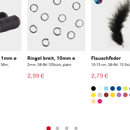
, 1mm ø
Ringel breit, 10mm ø
Flauschfeder
l 36m,
2mm, SB-Btl 10Stück, platin
10-15 cm, SB-Btl. 15 Stü
2,99 €
2,79 €