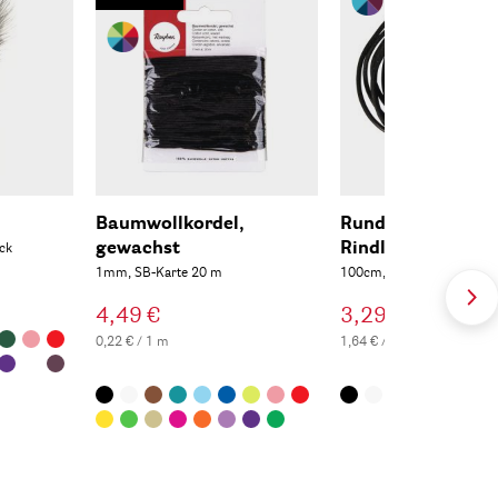
Baumwollkordel,
Rundriemen aus
gewachst
Rindleder, 2mm ø
ck
1mm, SB-Karte 20 m
100cm, SB-Btl 2 Stück
4,49 €
3,29 €
0,22 € / 1 m
1,64 € / 1 m