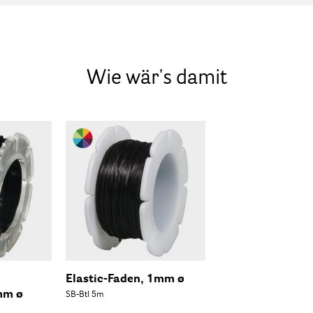
Wie wär's damit
Elastic-Faden, 1mm ø
mm ø
SB-Btl 5m