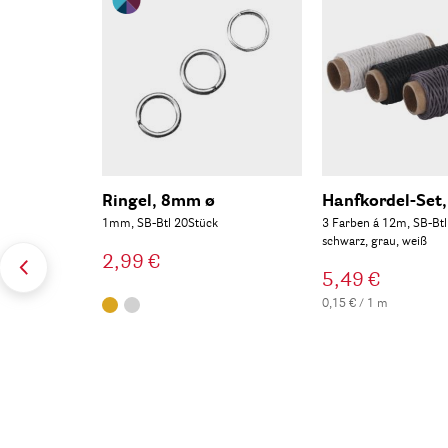
Ringel, 8mm ø
Hanfkordel-Set
1mm, SB-Btl 20Stück
3 Farben á 12m, SB-Bt
schwarz, grau, weiß
2,99 €
5,49 €
0,15 € / 1 m