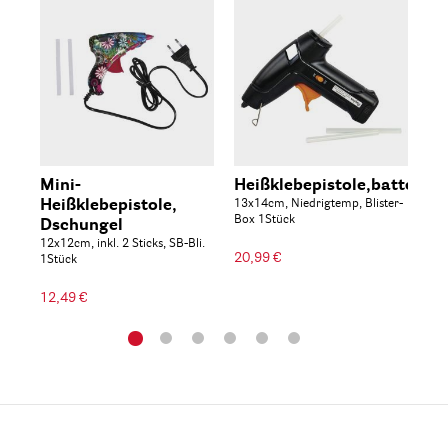
Mini-
Heißklebepistole,batterieb
He
Heißklebepistole,
13x14cm, Niedrigtemp, Blister-
m.
Box 1Stück
Dschungel
20,
12x12cm, inkl. 2 Sticks, SB-Bli.
20,99 €
1Stück
39
12,49 €