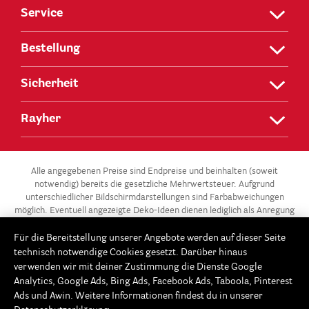
Service
Bestellung
Sicherheit
Rayher
Alle angegebenen Preise sind Endpreise und beinhalten (soweit
notwendig) bereits die gesetzliche Mehrwertsteuer. Aufgrund
unterschiedlicher Bildschirmdarstellungen sind Farbabweichungen
möglich. Eventuell angezeigte Deko-Ideen dienen lediglich als Anregung
und stehen nicht zum Verkauf.
Für die Bereitstellung unserer Angebote werden auf dieser Seite
** Die 3 für 2-Aktion gilt für alle Artikel der Kategorie „Gießen –
technisch notwendige Cookies gesetzt. Darüber hinaus
Modellieren / Gießformen“ in unserem Onlineshop unter
verwenden wir mit deiner Zustimmung die Dienste Google
www.Rayher.com. Ab 3 Gießformen im Warenkorb erhältst du die
Analytics, Google Ads, Bing Ads, Facebook Ads, Taboola, Pinterest
günstigste Gießform gratis. Dieses Angebot potenziert sich im 3er-
Ads und Awin. Weitere Informationen findest du in unserer
Rhythmus: Ab 6 Gießformen, sind die beiden günstigsten Gießformen