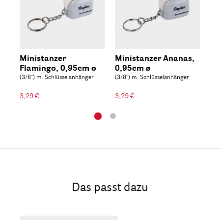
Ministanzer
Ministanzer Ananas,
Mo
Flamingo, 0,95cm ø
0,95cm ø
He
(3/8'') m. Schlüsselanhänger
(3/8'') m. Schlüsselanhänger
(1''
3,29 €
3,29 €
Das passt dazu