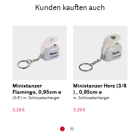
Kunden kauften auch
Ministanzer
Ministanzer Herz (3/8
Mi
Flamingo, 0,95cm ø
) , 0,95cm ø
Sc
(3/8'') m. Schlüsselanhänger
m. Schlüsselanhänger
0,
(3/
3,29 €
3,29 €
3,2