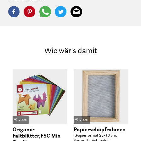
Wie wär's damit
Video
Video
Origami-
Papierschöpfrahmen
Fo
Faltblätter,FSC Mix
f.Papierformat 25x16 cm,
Fa
Karton 1Stück, natur