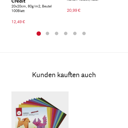
Credit
300
20x20cm, 80g/m2, Beutel
20,99 €
100Blatt
9,9
12,49 €
Kunden kauften auch