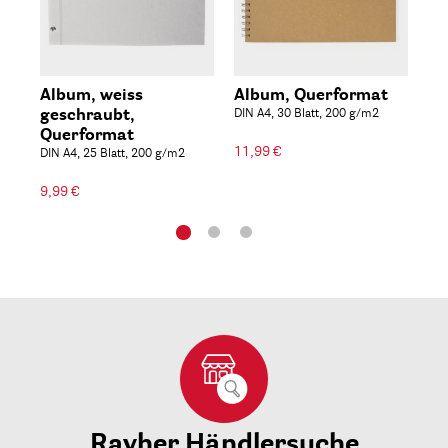
Album, weiss
Album, Querformat
No
geschraubt,
DIN A4, 30 Blatt, 200 g/m2
Ho
Querformat
DIN
11,99 €
DIN A4, 25 Blatt, 200 g/m2
4,7
9,99 €
Rayher Händlersuche