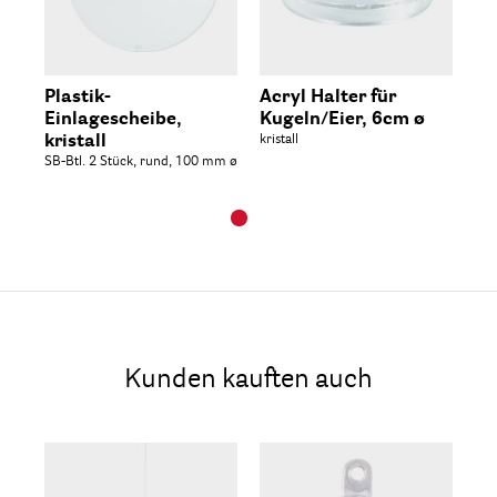
Plastik-
Acryl Halter für
Einlagescheibe,
Kugeln/Eier, 6cm ø
kristall
kristall
SB-Btl. 2 Stück, rund, 100 mm ø
Kunden kauften auch
Be