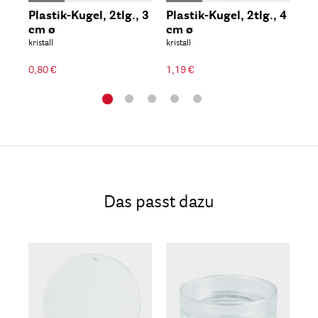
Plastik-Kugel, 2tlg., 3
Plastik-Kugel, 2tlg., 4
Pl
cm ø
cm ø
6c
kristall
kristall
kris
0,80 €
1,19 €
1,5
Das passt dazu