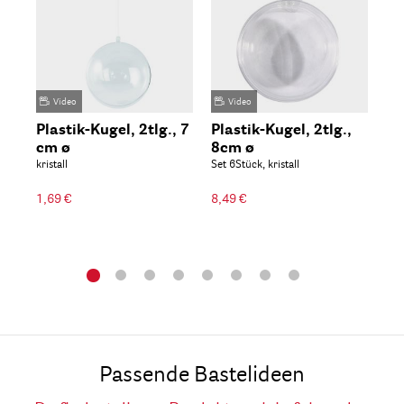
Video
Video
Plastik-Kugel, 2tlg., 7
Plastik-Kugel, 2tlg.,
Kr
cm ø
8cm ø
Eim
kristall
Set 6Stück, kristall
16
1,69 €
8,49 €
6,80 
Passende Bastelideen