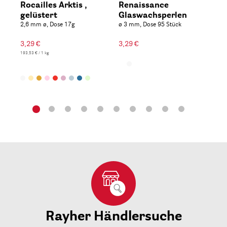
Rocailles Arktis ,
Renaissance
Si
gelüstert
Glaswachsperlen
Ro
2,6 mm ø, Dose 17g
ø 3 mm, Dose 95 Stück
Dos
3,29 €
3,29 €
3,7
193,53 € / 1 kg
Rayher Händlersuche